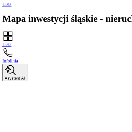
Lista
Mapa inwestycji
śląskie
-
nieru
Lista
Infolinia
Asystent AI