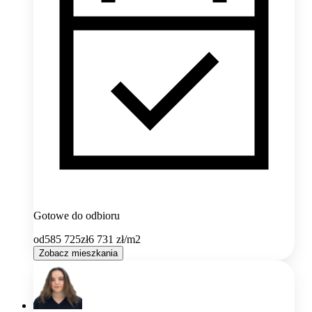
Gotowe do odbioru
od
585 725
zł
6 731
zł/m2
Zobacz mieszkania