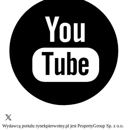
Wydawcą portalu rynekpierwotny.pl jest PropertyGroup Sp. z o.o.