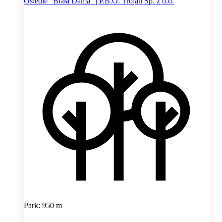
Osiedle "Biała Dama" | P.B.O. Trojan Sp. z o.o.
Park: 950 m