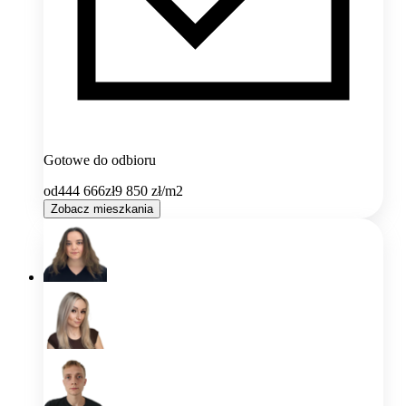
Gotowe do odbioru
od
444 666
zł
9 850
zł/m2
Zobacz mieszkania