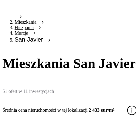
Mieszkania
Hiszpania
Murcja
San Javier
Mieszkania San Javier
51
ofert
w
11
inwestycjach
Średnia cena nieruchomości w tej lokalizacji
2 433 eur/m²