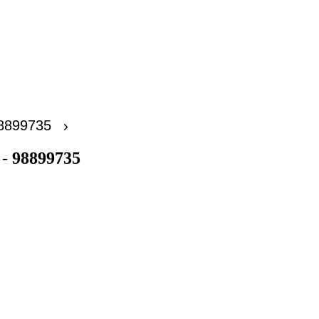
98899735
- 98899735