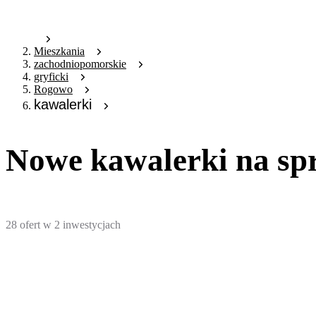
Mieszkania
zachodniopomorskie
gryficki
Rogowo
kawalerki
Nowe kawalerki na spr
28
ofert
w
2
inwestycjach