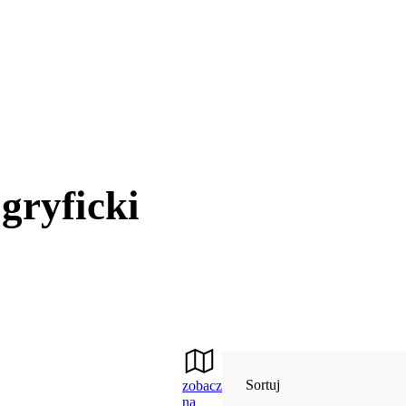
gryficki
Sortuj
zobacz
na