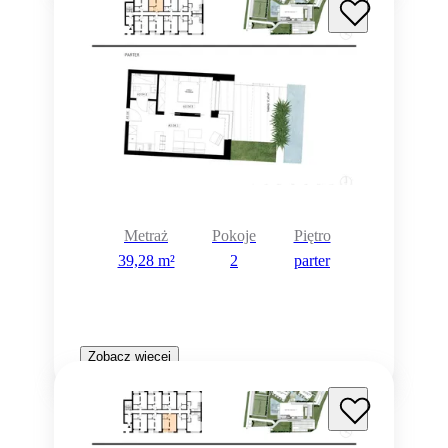
Metraż
Pokoje
Piętro
39,28 m²
2
parter
Zobacz więcej