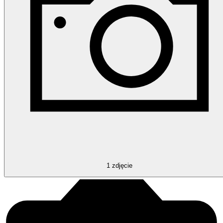
1
zdjęcie