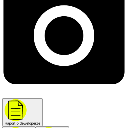
Raport o deweloperze