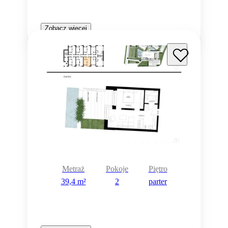
Zobacz więcej
Metraż
Pokoje
Piętro
39,4 m²
2
parter