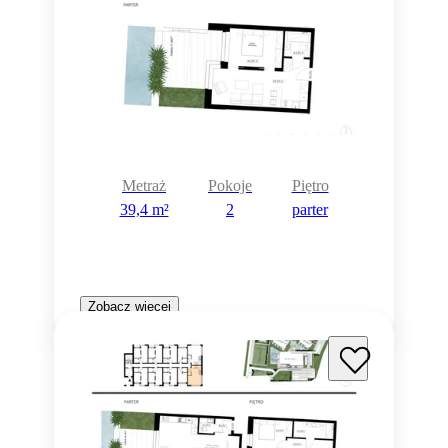
Metraż
Pokoje
Piętro
39,4 m²
2
parter
Zobacz więcej