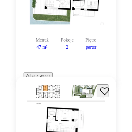
Metraż
Pokoje
Piętro
47 m²
2
parter
Zobacz więcej