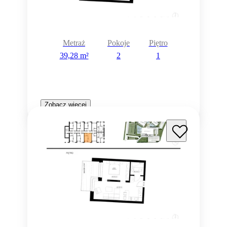
Metraż
Pokoje
Piętro
39,28 m²
2
1
Zobacz więcej