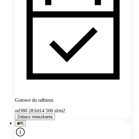
Gotowe do odbioru
od
380 283
zł
14 500
zł/m2
Zobacz mieszkania