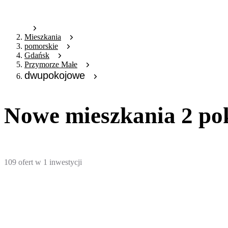
Mieszkania
pomorskie
Gdańsk
Przymorze Małe
dwupokojowe
Nowe mieszkania 2 po
109
ofert
w
1
inwestycji