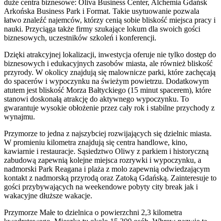
duże centra biznesowe: Oliva Business Center, Alchemia Gdańsk
Arkońska Business Park i Format. Takie usytuowanie pozwala
łatwo znaleźć najemców, którzy cenią sobie bliskość miejsca pracy i
nauki. Przyciąga także firmy szukające lokum dla swoich gości
biznesowych, uczestników szkoleń i konferencji.
Dzięki atrakcyjnej lokalizacji, inwestycja oferuje nie tylko dostęp do
biznesowych i edukacyjnych zasobów miasta, ale również bliskość
przyrody. W okolicy znajdują się malownicze parki, które zachęcają
do spacerów i wypoczynku na świeżym powietrzu. Dodatkowym
atutem jest bliskość Morza Bałtyckiego (15 minut spacerem), które
stanowi doskonałą atrakcję do aktywnego wypoczynku. To
gwarantuje wysokie obłożenie przez cały rok i stabilne przychody z
wynajmu.
Przymorze to jedna z najszybciej rozwijających się dzielnic miasta.
W promieniu kilometra znajdują się centra handlowe, kino,
kawiarnie i restauracje. Sąsiedztwo Oliwy z parkiem i historyczną
zabudową zapewnią kolejne miejsca rozrywki i wypoczynku, a
nadmorski Park Reagana i plaża z molo zapewnią odwiedzającym
kontakt z nadmorską przyrodą oraz Zatoką Gdańską. Zainteresuje to
gości przybywających na weekendowe pobyty city break jak i
wakacyjne dłuższe wakacje.
Przymorze Małe to dzielnica o powierzchni 2,3 kilometra