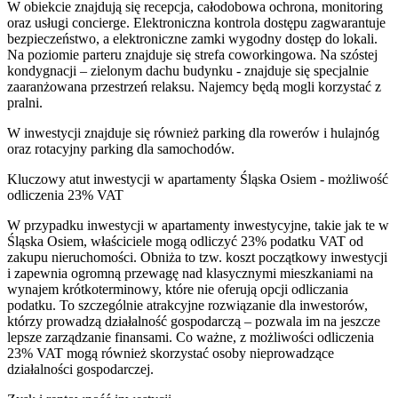
W obiekcie znajdują się recepcja, całodobowa ochrona, monitoring
oraz usługi concierge. Elektroniczna kontrola dostępu zagwarantuje
bezpieczeństwo, a elektroniczne zamki wygodny dostęp do lokali.
Na poziomie parteru znajduje się strefa coworkingowa. Na szóstej
kondygnacji – zielonym dachu budynku - znajduje się specjalnie
zaaranżowana przestrzeń relaksu. Najemcy będą mogli korzystać z
pralni.
W inwestycji znajduje się również parking dla rowerów i hulajnóg
oraz rotacyjny parking dla samochodów.
Kluczowy atut inwestycji w apartamenty Śląska Osiem - możliwość
odliczenia 23% VAT
W przypadku inwestycji w apartamenty inwestycyjne, takie jak te w
Śląska Osiem, właściciele mogą odliczyć 23% podatku VAT od
zakupu nieruchomości. Obniża to tzw. koszt początkowy inwestycji
i zapewnia ogromną przewagę nad klasycznymi mieszkaniami na
wynajem krótkoterminowy, które nie oferują opcji odliczania
podatku. To szczególnie atrakcyjne rozwiązanie dla inwestorów,
którzy prowadzą działalność gospodarczą – pozwala im na jeszcze
lepsze zarządzanie finansami. Co ważne, z możliwości odliczenia
23% VAT mogą również skorzystać osoby nieprowadzące
działalności gospodarczej.