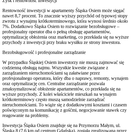
Zysk i rentowność inwestycji
Rentowność inwestycji w apartamenty Śląska Osiem może sięgać
nawet 8,7 procent. To znacznie wyższy przychód od typowej stopy
zwrotu z wynajmu krótkoterminowego, która wynosi średnio około
7%. Dodatkowo Śląska Osiem to rozwiązanie bezobsługowe –
profesjonalny operator dba o pełną obsługę apartamentów,
optymalizację obłożenia oraz marketing, co przekłada się na wyższe
przychody z inwestycji przy braku wysiłku ze strony inwestora.
Bezobsługowość i profesjonalne zarządzanie
W przypadku Śląskiej Osiem inwestorzy nie muszą zajmować się
codzienną obsługą najmu. Wszystkie kwestie związane z
zarządzaniem nieruchomościami są załatwiane przez
profesjonalnego operatora, który dba o naprawy, remonty, wynajem
oraz optymalizację cen. Centralne zarządzanie pozwala
zmaksymalizować obłożenie apartamentów, co przekłada się na
wyższe przychody. Z kolei właściciele mieszkań na wynajem
krótkoterminowy często muszą samodzielnie zarządzać
nieruchomościami. To wiąże się z dodatkowymi kosztami i czasem
poświęconym na komunikację z gośćmi, negocjowanie stawek czy
reagowanie na problemy.
Inwestycja Śląska Osiem znajduje się na Przymorzu Małym, ul.
Śląska 8 (7.6 km od centrum Gdańska), została zrealizowana przez