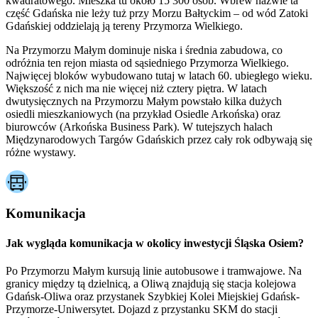
kwadratowego. Mieszka tu około 15 300 osób. Wbrew nazwie ta
część Gdańska nie leży tuż przy Morzu Bałtyckim – od wód Zatoki
Gdańskiej oddzielają ją tereny Przymorza Wielkiego.
Na Przymorzu Małym dominuje niska i średnia zabudowa, co
odróżnia ten rejon miasta od sąsiedniego Przymorza Wielkiego.
Najwięcej bloków wybudowano tutaj w latach 60. ubiegłego wieku.
Większość z nich ma nie więcej niż cztery piętra. W latach
dwutysięcznych na Przymorzu Małym powstało kilka dużych
osiedli mieszkaniowych (na przykład Osiedle Arkońska) oraz
biurowców (Arkońska Business Park). W tutejszych halach
Międzynarodowych Targów Gdańskich przez cały rok odbywają się
różne wystawy.
Komunikacja
Jak wygląda komunikacja w okolicy inwestycji Śląska Osiem?
Po Przymorzu Małym kursują linie autobusowe i tramwajowe. Na
granicy między tą dzielnicą, a Oliwą znajdują się stacja kolejowa
Gdańsk-Oliwa oraz przystanek Szybkiej Kolei Miejskiej Gdańsk-
Przymorze-Uniwersytet. Dojazd z przystanku SKM do stacji