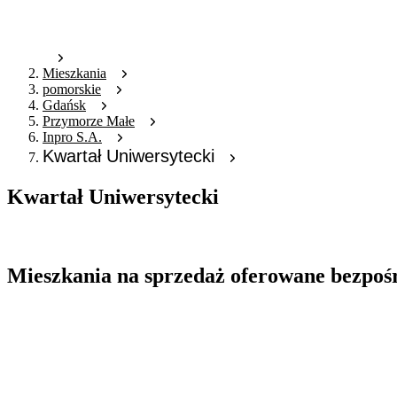
Mieszkania
pomorskie
Gdańsk
Przymorze Małe
Inpro S.A.
Kwartał Uniwersytecki
Kwartał Uniwersytecki
Oferta archiwalna
Mieszkania na sprzedaż oferowane bezpoś