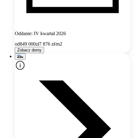
Oddanie: IV kwartał 2026
od
849 000
zł
7 876
zł/m2
Zobacz domy