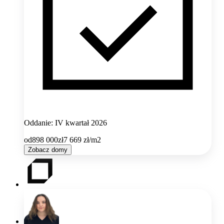
Oddanie: IV kwartał 2026
od
898 000
zł
7 669
zł/m2
Zobacz domy