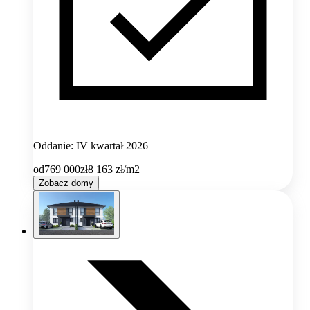
Oddanie: IV kwartał 2026
od
769 000
zł
8 163
zł/m2
Zobacz domy