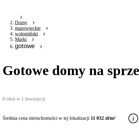
Domy
mazowieckie
wołomiński
Marki
gotowe
Gotowe domy na sprze
8
ofert
w
1
inwestycji
Średnia cena nieruchomości w tej lokalizacji
11 032 zł/m²