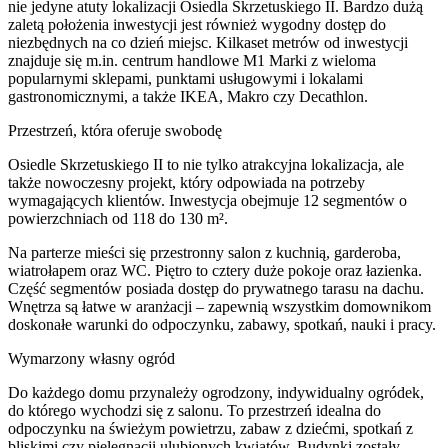
nie jedyne atuty lokalizacji Osiedla Skrzetuskiego II. Bardzo dużą
zaletą położenia inwestycji jest również wygodny dostęp do
niezbędnych na co dzień miejsc. Kilkaset metrów od inwestycji
znajduje się m.in. centrum handlowe M1 Marki z wieloma
popularnymi sklepami, punktami usługowymi i lokalami
gastronomicznymi, a także IKEA, Makro czy Decathlon.
Przestrzeń, która oferuje swobodę
Osiedle Skrzetuskiego II to nie tylko atrakcyjna lokalizacja, ale
także nowoczesny projekt, który odpowiada na potrzeby
wymagających klientów. Inwestycja obejmuje 12 segmentów o
powierzchniach od 118 do 130 m².
Na parterze mieści się przestronny salon z kuchnią, garderoba,
wiatrołapem oraz WC. Piętro to cztery duże pokoje oraz łazienka.
Część segmentów posiada dostęp do prywatnego tarasu na dachu.
Wnętrza są łatwe w aranżacji – zapewnią wszystkim domownikom
doskonałe warunki do odpoczynku, zabawy, spotkań, nauki i pracy.
Wymarzony własny ogród
Do każdego domu przynależy ogrodzony, indywidualny ogródek,
do którego wychodzi się z salonu. To przestrzeń idealna do
odpoczynku na świeżym powietrzu, zabaw z dziećmi, spotkań z
bliskimi czy pielęgnacji ulubionych kwiatów. Budynki zostały