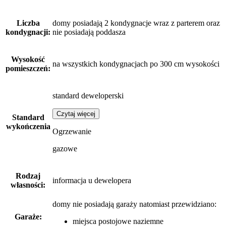
Liczba
domy posiadają 2 kondygnacje wraz z parterem oraz
kondygnacji:
nie posiadają poddasza
Wysokość
na wszystkich kondygnacjach po 300 cm wysokości
pomieszczeń:
standard deweloperski
Czytaj więcej
Standard
wykończenia
Ogrzewanie
gazowe
Rodzaj
informacja u dewelopera
własności:
domy nie posiadają garaży
natomiast
przewidziano:
Garaże:
miejsca postojowe naziemne