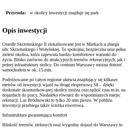
Przyroda:
w okolicy inwestycji znajduje się park
Opis inwestycji
Osiedle Skrzetuskiego II zlokalizowane jest w Markach u zbiegu
ulic Skrzetuskiego i Wołyńskiej. To spokojna, bezpieczna oraz pełna
zieleni okolica, która zapewnia bardzo komfortowe warunki do
życia. Blisko zarówno do atrakcyjnych terenów rekreacyjnych, jak i
pełnej infrastruktury stolicy. Do centrum Warszawy można dotrzeć
samochodem w ok. 15 min.
Podróżowanie po całym regionie ułatwia znajdujący się kilkaset
metrów od inwestycji wjazd na drogę ekspresową S8 – dzięki
doskonale skomunikowanej okolicy można oszczędzić czas m.in. na
dojazdach do pracy. Niedaleko również do wspomnianych miejsc
rekreacji. Las Bródnowski to tylko 20 min pieszo. W pobliżu
inwestycji przebiega także ścieżka rowerowa.
Infrastruktura gwarantująca komfort
Bliskość terenów zielonych oraz wygodny dojazd do Warszawy to