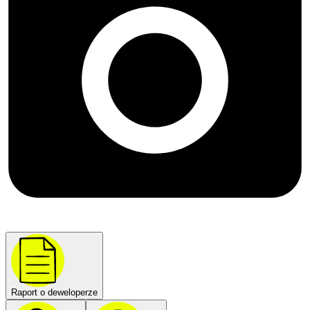
Raport o deweloperze