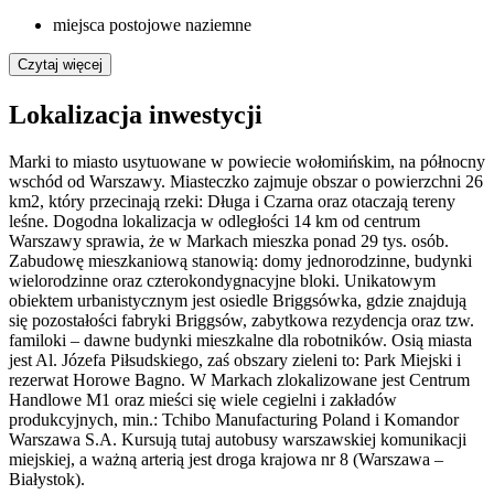
miejsca postojowe naziemne
Czytaj więcej
Lokalizacja inwestycji
Marki to miasto usytuowane w powiecie wołomińskim, na północny
wschód od Warszawy. Miasteczko zajmuje obszar o powierzchni 26
km2, który przecinają rzeki: Długa i Czarna oraz otaczają tereny
leśne. Dogodna lokalizacja w odległości 14 km od centrum
Warszawy sprawia, że w Markach mieszka ponad 29 tys. osób.
Zabudowę mieszkaniową stanowią: domy jednorodzinne, budynki
wielorodzinne oraz czterokondygnacyjne bloki. Unikatowym
obiektem urbanistycznym jest osiedle Briggsówka, gdzie znajdują
się pozostałości fabryki Briggsów, zabytkowa rezydencja oraz tzw.
familoki – dawne budynki mieszkalne dla robotników. Osią miasta
jest Al. Józefa Piłsudskiego, zaś obszary zieleni to: Park Miejski i
rezerwat Horowe Bagno. W Markach zlokalizowane jest Centrum
Handlowe M1 oraz mieści się wiele cegielni i zakładów
produkcyjnych, min.: Tchibo Manufacturing Poland i Komandor
Warszawa S.A. Kursują tutaj autobusy warszawskiej komunikacji
miejskiej, a ważną arterią jest droga krajowa nr 8 (Warszawa –
Białystok).