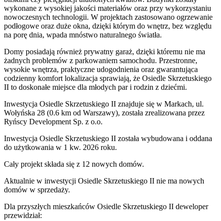
wykonane z wysokiej jakości materiałów oraz przy wykorzystaniu
nowoczesnych technologii. W projektach zastosowano ogrzewanie
podłogowe oraz duże okna, dzięki którym do wnętrz, bez względu
na porę dnia, wpada mnóstwo naturalnego światła.
Domy posiadają również prywatny garaż, dzięki któremu nie ma
żadnych problemów z parkowaniem samochodu. Przestronne,
wysokie wnętrza, praktyczne udogodnienia oraz gwarantująca
codzienny komfort lokalizacja sprawiają, że Osiedle Skrzetuskiego
II to doskonałe miejsce dla młodych par i rodzin z dziećmi.
Inwestycja Osiedle Skrzetuskiego II znajduje się w Markach, ul.
Wołyńska 28 (0.6 km od Warszawy), została zrealizowana przez
Ryńscy Development Sp. z o.o.
Inwestycja Osiedle Skrzetuskiego II została wybudowana i oddana
do użytkowania w 1 kw. 2026 roku.
Cały projekt składa się z
12 nowych domów
.
Aktualnie w inwestycji
Osiedle Skrzetuskiego II
nie ma nowych
domów w sprzedaży.
Dla przyszłych mieszkańców Osiedle Skrzetuskiego II deweloper
przewidział: