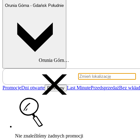
Orunia Górna - Gdańsk Południe
Orunia Górna - Gdańsk Południe
Promocje
Dni otwarte
Last Minute
Przedsprzedaż
Bez wkład
Przeceny
Nie znaleźliśmy żadnych promocji