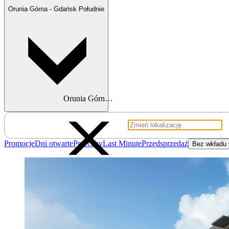
Orunia Górna - Gdańsk Południe
Orunia Górna - Gdańsk Południe
Promocje
Dni otwarte
Przeceny
Last Minute
Przedsprzedaż
Bez wkładu