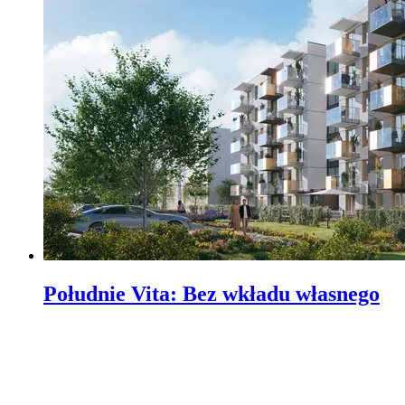
Południe Vita
:
Bez wkładu własnego