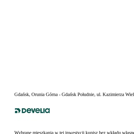
Gdańsk, Orunia Górna - Gdańsk Południe, ul. Kazimierza Wie
Wybrane mieszkania w tej inwestycji kupisz bez wkładu własn