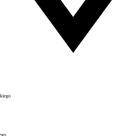
lkiego
ego