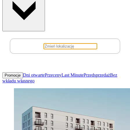
Dni otwarte
Przeceny
Last Minute
Przedsprzedaż
Bez
Promocje
wkładu własnego