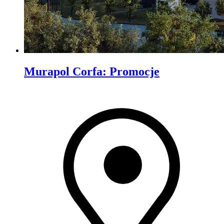
Murapol Corfa
:
Promocje