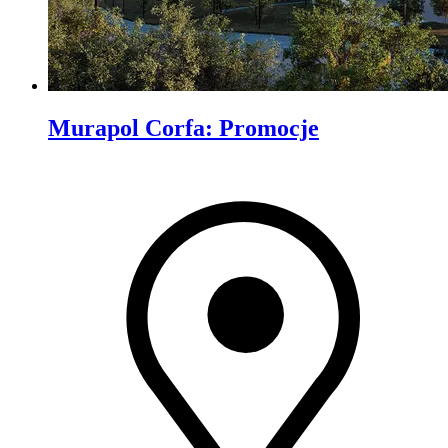
Murapol Corfa
:
Promocje