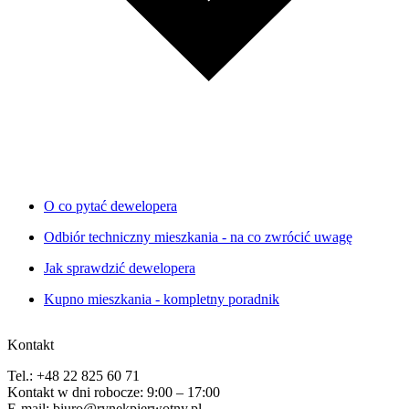
O co pytać dewelopera
Odbiór techniczny mieszkania - na co zwrócić uwagę
Jak sprawdzić dewelopera
Kupno mieszkania - kompletny poradnik
Kontakt
Tel.: +48 22 825 60 71
Kontakt w dni robocze: 9:00 – 17:00
E-mail: biuro@rynekpierwotny.pl