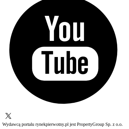
Wydawcą portalu rynekpierwotny.pl jest PropertyGroup Sp. z o.o.