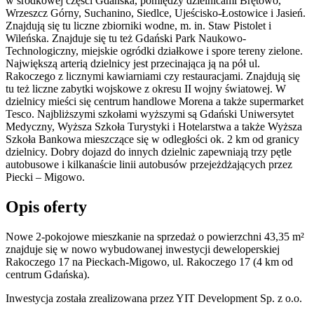
w środkowej części Gdańska, pomiędzy dzielnicami Brętowo,
Wrzeszcz Górny, Suchanino, Siedlce, Ujeścisko-Łostowice i Jasień.
Znajdują się tu liczne zbiorniki wodne, m. in. Staw Pistolet i
Wileńska. Znajduje się tu też Gdański Park Naukowo-
Technologiczny, miejskie ogródki działkowe i spore tereny zielone.
Największą arterią dzielnicy jest przecinająca ją na pół ul.
Rakoczego z licznymi kawiarniami czy restauracjami. Znajdują się
tu też liczne zabytki wojskowe z okresu II wojny światowej. W
dzielnicy mieści się centrum handlowe Morena a także supermarket
Tesco. Najbliższymi szkołami wyższymi są Gdański Uniwersytet
Medyczny, Wyższa Szkoła Turystyki i Hotelarstwa a także Wyższa
Szkoła Bankowa mieszczące się w odległości ok. 2 km od granicy
dzielnicy. Dobry dojazd do innych dzielnic zapewniają trzy pętle
autobusowe i kilkanaście linii autobusów przejeżdżających przez
Piecki – Migowo.
Opis oferty
Nowe 2-pokojowe mieszkanie na sprzedaż o powierzchni 43,35 m²
znajduje się w nowo
wybudowanej
inwestycji deweloperskiej
Rakoczego 17
na Pieckach-Migowo
,
ul. Rakoczego
17
(4 km od
centrum Gdańska).
Inwestycja
została zrealizowana
przez
YIT Development Sp. z o.o.