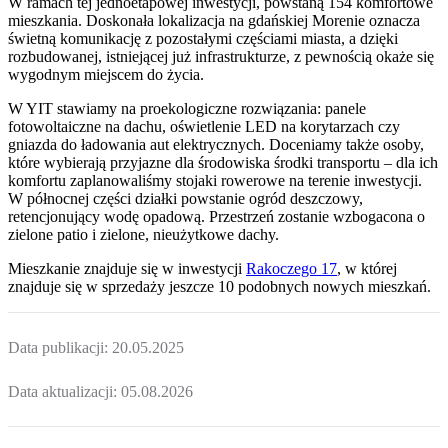
W ramach tej jednoetapowej inwestycji, powstaną 154 komfortowe
mieszkania. Doskonała lokalizacja na gdańskiej Morenie oznacza
świetną komunikację z pozostałymi częściami miasta, a dzięki
rozbudowanej, istniejącej już infrastrukturze, z pewnością okaże się
wygodnym miejscem do życia.
W YIT stawiamy na proekologiczne rozwiązania: panele
fotowoltaiczne na dachu, oświetlenie LED na korytarzach czy
gniazda do ładowania aut elektrycznych. Doceniamy także osoby,
które wybierają przyjazne dla środowiska środki transportu – dla ich
komfortu zaplanowaliśmy stojaki rowerowe na terenie inwestycji.
W północnej części działki powstanie ogród deszczowy,
retencjonujący wodę opadową. Przestrzeń zostanie wzbogacona o
zielone patio i zielone, nieużytkowe dachy.
Mieszkanie
znajduje się w inwestycji
Rakoczego 17
, w której
znajduje
się w sprzedaży jeszcze
10
podobnych nowych mieszkań
.
Data publikacji:
20.05.2025
Data aktualizacji:
05.08.2026