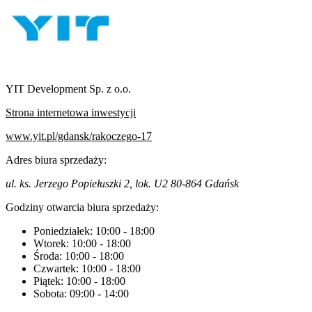
YIT Development Sp. z o.o.
Strona internetowa inwestycji
www.yit.pl/gdansk/rakoczego-17
Adres biura sprzedaży:
ul. ks. Jerzego Popiełuszki 2, lok. U2 80-864 Gdańsk
Godziny otwarcia biura sprzedaży:
Poniedziałek:
10:00
-
18:00
Wtorek:
10:00
-
18:00
Środa:
10:00
-
18:00
Czwartek:
10:00
-
18:00
Piątek:
10:00
-
18:00
Sobota:
09:00
-
14:00