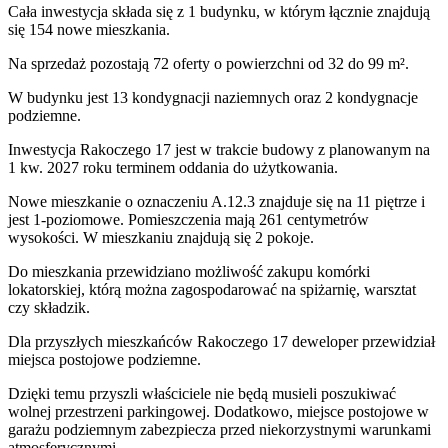
Cała inwestycja składa się z
1
budynku
,
w którym
łącznie znajdują
się 154 nowe mieszkania.
Na sprzedaż pozostają 72 oferty o powierzchni od 32 do 99 m².
W budynku jest 13 kondygnacji naziemnych
oraz 2 kondygnacje
podziemne.
Inwestycja Rakoczego 17 jest w trakcie budowy z planowanym na
1 kw. 2027 roku terminem oddania do użytkowania
.
Nowe mieszkanie
o oznaczeniu
A.12.3
znajduje się na 11 piętrze
i
jest
1
-poziomow
e
. Pomieszczenia mają
261
centymetrów
wysokości. W
mieszkaniu
znajdują
się
2
pokoje
.
Do
mieszkania
przewidziano możliwość zakupu komórki
lokatorskiej
, którą można zagospodarować na spiżarnię, warsztat
czy składzik.
Dla przyszłych mieszkańców
Rakoczego 17
deweloper przewidział
miejsca postojowe podziemne
.
Dzięki temu przyszli właściciele nie będą musieli poszukiwać
wolnej przestrzeni parkingowej.
Dodatkowo, miejsce postojowe w
garażu podziemnym zabezpiecza przed niekorzystnymi warunkami
atmosferycznymi.