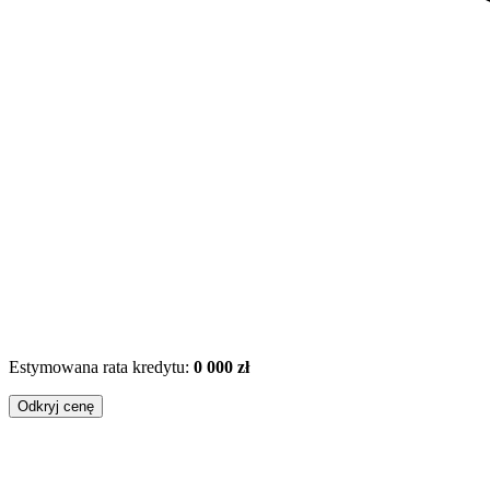
Estymowana rata kredytu:
0 000 zł
Odkryj cenę