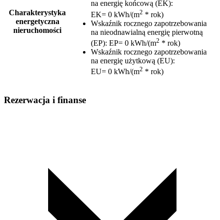
na energię końcową (EK)
:
2
Charakterystyka
EK= 0 kWh/(m
* rok)
energetyczna
Wskaźnik rocznego zapotrzebowania
nieruchomości
na nieodnawialną energię pierwotną
2
(EP)
:
EP= 0 kWh/(m
* rok)
Wskaźnik rocznego zapotrzebowania
na energię użytkową (EU)
:
2
EU= 0 kWh/(m
* rok)
Rezerwacja i finanse