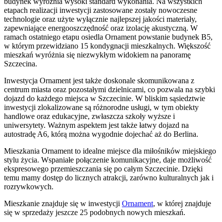
budynek wyróżnia wysoki standard wykonania. Na wszystkich
etapach realizacji inwestycji zastosowane zostały nowoczesne
technologie oraz użyte wyłącznie najlepszej jakości materiały,
zapewniające energooszczędność oraz izolację akustyczną. W
ramach ostatniego etapu osiedla Ornament powstanie budynek B5,
w którym przewidziano 15 kondygnacji mieszkalnych. Większość
mieszkań wyróżnia się niezwykłym widokiem na panoramę
Szczecina.
Inwestycja Ornament jest także doskonale skomunikowana z
centrum miasta oraz pozostałymi dzielnicami, co pozwala na szybki
dojazd do każdego miejsca w Szczecinie. W bliskim sąsiedztwie
inwestycji zlokalizowane są różnorodne usługi, w tym obiekty
handlowe oraz edukacyjne, zwłaszcza szkoły wyższe i
uniwersytety. Ważnym aspektem jest także łatwy dojazd na
autostradę A6, którą można wygodnie dojechać aż do Berlina.
Mieszkania Ornament to idealne miejsce dla miłośników miejskiego
stylu życia. Wspaniałe połączenie komunikacyjne, daje możliwość
ekspresowego przemieszczania się po całym Szczecinie. Dzięki
temu mamy dostęp do licznych atrakcji, zarówno kulturalnych jak i
rozrywkowych.
Mieszkanie
znajduje się w inwestycji
Ornament
, w której
znajduje
się w sprzedaży jeszcze
25
podobnych nowych mieszkań
.