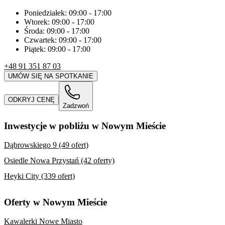
Poniedziałek:
09:00
-
17:00
Wtorek:
09:00
-
17:00
Środa:
09:00
-
17:00
Czwartek:
09:00
-
17:00
Piątek:
09:00
-
17:00
+48 91 351 87 03
UMÓW SIĘ NA SPOTKANIE
ODKRYJ CENĘ
Zadzwoń
Inwestycje w pobliżu w Nowym Mieście
Dąbrowskiego 9 (49 ofert)
Osiedle Nowa Przystań (42 oferty)
Heyki City (339 ofert)
Oferty w Nowym Mieście
Kawalerki Nowe Miasto