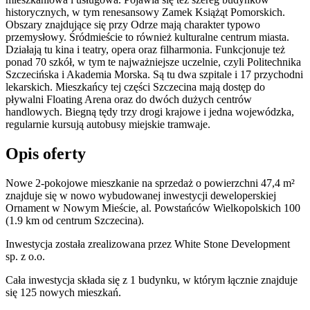
historycznych, w tym renesansowy Zamek Książąt Pomorskich.
Obszary znajdujące się przy Odrze mają charakter typowo
przemysłowy. Śródmieście to również kulturalne centrum miasta.
Działają tu kina i teatry, opera oraz filharmonia. Funkcjonuje też
ponad 70 szkół, w tym te najważniejsze uczelnie, czyli Politechnika
Szczecińska i Akademia Morska. Są tu dwa szpitale i 17 przychodni
lekarskich. Mieszkańcy tej części Szczecina mają dostęp do
pływalni Floating Arena oraz do dwóch dużych centrów
handlowych. Biegną tędy trzy drogi krajowe i jedna wojewódzka,
regularnie kursują autobusy miejskie tramwaje.
Opis oferty
Nowe 2-pokojowe mieszkanie na sprzedaż o powierzchni 47,4 m²
znajduje się w nowo
wybudowanej
inwestycji deweloperskiej
Ornament
w Nowym Mieście
,
al. Powstańców Wielkopolskich
100
(1.9 km od centrum Szczecina).
Inwestycja
została zrealizowana
przez
White Stone Development
sp. z o.o.
Cała inwestycja składa się z
1
budynku
,
w którym
łącznie znajduje
się 125 nowych mieszkań.