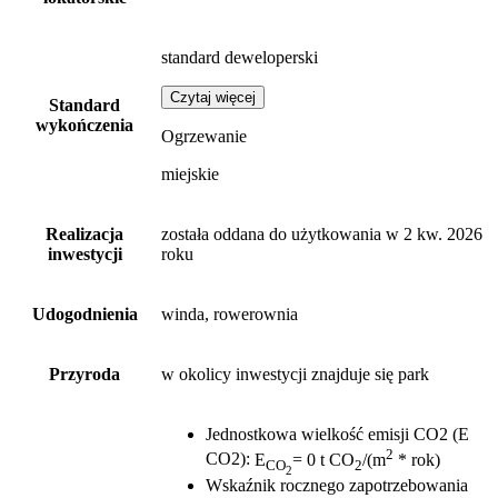
standard deweloperski
Czytaj więcej
Standard
wykończenia
Ogrzewanie
miejskie
Realizacja
została oddana do użytkowania w 2 kw. 2026
inwestycji
roku
Udogodnienia
winda, rowerownia
Przyroda
w okolicy inwestycji znajduje się park
Jednostkowa wielkość emisji CO2 (E
2
CO2)
:
E
= 0 t CO
/(m
* rok)
CO
2
2
Wskaźnik rocznego zapotrzebowania