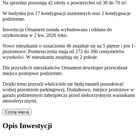
Na sprzedaż pozostają 42 oferty o powierzchni od 38 do 70 m².
W budynku jest 17 kondygnacji naziemnych
oraz 2 kondygnacje
podziemne.
Inwestycja Ornament została wybudowana i oddana do
użytkowania w 2 kw. 2026 roku
.
Nowe mieszkanie
o oznaczeniu
46
znajduje się na 5 piętrze
i jest
1
-
poziomow
e
. Pomieszczenia mają
od 272 do 306
centymetrów
wysokości. W
mieszkaniu
znajdują
się
2
pokoje
.
Dla przyszłych mieszkańców
Ornament
deweloper przewidział
miejsca postojowe podziemne
.
Dzięki temu przyszli właściciele nie będą musieli poszukiwać
wolnej przestrzeni parkingowej.
Dodatkowo, miejsce postojowe w
garażu podziemnym zabezpiecza przed niekorzystnymi warunkami
atmosferycznymi.
Czytaj więcej
Opis Inwestycji