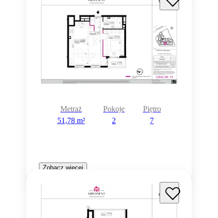
Metraż
Pokoje
Piętro
51,78 m²
2
7
Zobacz więcej