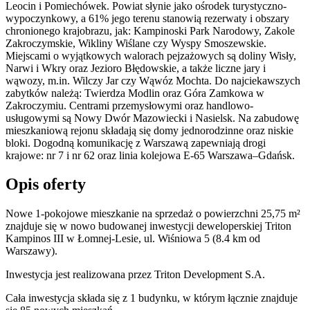
Leocin i Pomiechówek. Powiat słynie jako ośrodek turystyczno-
wypoczynkowy, a 61% jego terenu stanowią rezerwaty i obszary
chronionego krajobrazu, jak: Kampinoski Park Narodowy, Zakole
Zakroczymskie, Wikliny Wiślane czy Wyspy Smoszewskie.
Miejscami o wyjątkowych walorach pejzażowych są doliny Wisły,
Narwi i Wkry oraz Jezioro Błędowskie, a także liczne jary i
wąwozy, m.in. Wilczy Jar czy Wąwóz Mochta. Do najciekawszych
zabytków należą: Twierdza Modlin oraz Góra Zamkowa w
Zakroczymiu. Centrami przemysłowymi oraz handlowo-
usługowymi są Nowy Dwór Mazowiecki i Nasielsk. Na zabudowę
mieszkaniową rejonu składają się domy jednorodzinne oraz niskie
bloki. Dogodną komunikację z Warszawą zapewniają drogi
krajowe: nr 7 i nr 62 oraz linia kolejowa E-65 Warszawa–Gdańsk.
Opis oferty
Nowe 1-pokojowe mieszkanie na sprzedaż o powierzchni 25,75 m²
znajduje się w nowo
budowanej
inwestycji deweloperskiej
Triton
Kampinos III
w Łomnej-Lesie
,
ul. Wiśniowa
5
(8.4 km od
Warszawy).
Inwestycja
jest realizowana
przez
Triton Development S.A.
Cała inwestycja składa się z
1
budynku
,
w którym
łącznie znajduje