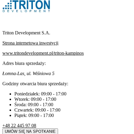
Triton Development S.A.
Strona internetowa inwestycji
www.tritondevelopment.pl/triton-kampinos
Adres biura sprzedaży:
Łomna-Las, ul. Wiśniowa 5
Godziny otwarcia biura sprzedaży:
Poniedziałek:
09:00
-
17:00
Wtorek:
09:00
-
17:00
Środa:
09:00
-
17:00
Czwartek:
09:00
-
17:00
Piątek:
09:00
-
17:00
+48 22 445 97 08
UMÓW SIĘ NA SPOTKANIE