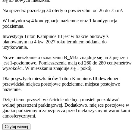
się 85 nowych mieszkań.
Na sprzedaż pozostają 34 oferty o powierzchni od 26 do 75 m².
W budynku są 4 kondygnacje naziemne
oraz 1 kondygnacja
podziemna.
Inwestycja Triton Kampinos III jest w trakcie budowy z
planowanym na 4 kw. 2027 roku terminem oddania do
użytkowania
.
Nowe mieszkanie
o oznaczeniu
B_M32
znajduje się na 3 piętrze
i
jest
1
-poziomow
e
. Pomieszczenia mają
od 260 do 280
centymetrów
wysokości. W
mieszkaniu
znajduje
się
1
pokój
.
Dla przyszłych mieszkańców
Triton Kampinos III
deweloper
przewidział
miejsca postojowe podziemne, miejsca postojowe
naziemne
.
Dzięki temu przyszli właściciele nie będą musieli poszukiwać
wolnej przestrzeni parkingowej.
Dodatkowo, miejsce postojowe w
garażu podziemnym zabezpiecza przed niekorzystnymi warunkami
atmosferycznymi.
Czytaj więcej