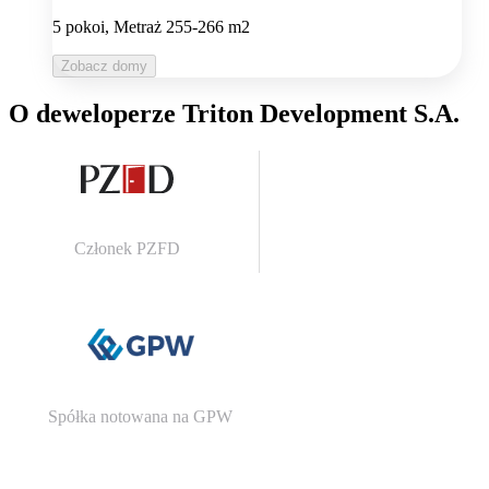
5 pokoi, Metraż 255-266 m2
Zobacz domy
O deweloperze Triton Development S.A.
Członek PZFD
Spółka notowana na GPW