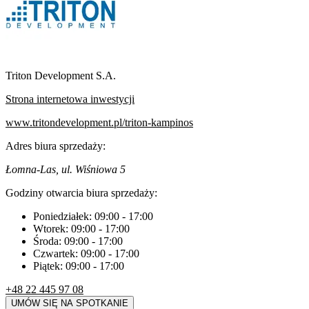
Triton Development S.A.
Strona internetowa inwestycji
www.tritondevelopment.pl/triton-kampinos
Adres biura sprzedaży:
Łomna-Las, ul. Wiśniowa 5
Godziny otwarcia biura sprzedaży:
Poniedziałek:
09:00
-
17:00
Wtorek:
09:00
-
17:00
Środa:
09:00
-
17:00
Czwartek:
09:00
-
17:00
Piątek:
09:00
-
17:00
+48 22 445 97 08
UMÓW SIĘ NA SPOTKANIE