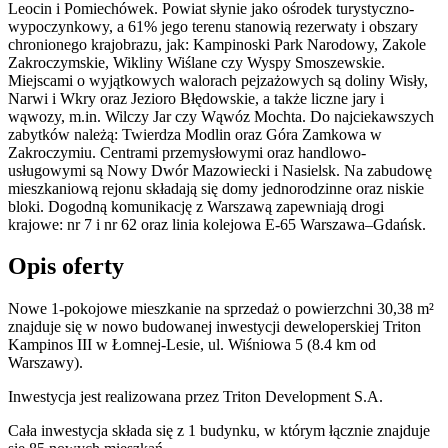
Leocin i Pomiechówek. Powiat słynie jako ośrodek turystyczno-
wypoczynkowy, a 61% jego terenu stanowią rezerwaty i obszary
chronionego krajobrazu, jak: Kampinoski Park Narodowy, Zakole
Zakroczymskie, Wikliny Wiślane czy Wyspy Smoszewskie.
Miejscami o wyjątkowych walorach pejzażowych są doliny Wisły,
Narwi i Wkry oraz Jezioro Błędowskie, a także liczne jary i
wąwozy, m.in. Wilczy Jar czy Wąwóz Mochta. Do najciekawszych
zabytków należą: Twierdza Modlin oraz Góra Zamkowa w
Zakroczymiu. Centrami przemysłowymi oraz handlowo-
usługowymi są Nowy Dwór Mazowiecki i Nasielsk. Na zabudowę
mieszkaniową rejonu składają się domy jednorodzinne oraz niskie
bloki. Dogodną komunikację z Warszawą zapewniają drogi
krajowe: nr 7 i nr 62 oraz linia kolejowa E-65 Warszawa–Gdańsk.
Opis oferty
Nowe 1-pokojowe mieszkanie na sprzedaż o powierzchni 30,38 m²
znajduje się w nowo
budowanej
inwestycji deweloperskiej
Triton
Kampinos III
w Łomnej-Lesie
,
ul. Wiśniowa
5
(8.4 km od
Warszawy).
Inwestycja
jest realizowana
przez
Triton Development S.A.
Cała inwestycja składa się z
1
budynku
,
w którym
łącznie znajduje