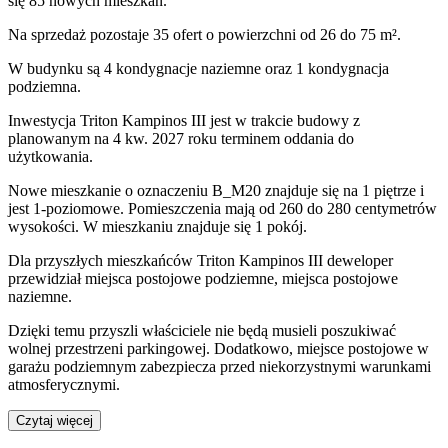
się 85 nowych mieszkań.
Na sprzedaż pozostaje 35 ofert o powierzchni od 26 do 75 m².
W budynku są 4 kondygnacje naziemne
oraz 1 kondygnacja
podziemna.
Inwestycja Triton Kampinos III jest w trakcie budowy z
planowanym na 4 kw. 2027 roku terminem oddania do
użytkowania
.
Nowe mieszkanie
o oznaczeniu
B_M20
znajduje się na 1 piętrze
i
jest
1
-poziomow
e
. Pomieszczenia mają
od 260 do 280
centymetrów
wysokości. W
mieszkaniu
znajduje
się
1
pokój
.
Dla przyszłych mieszkańców
Triton Kampinos III
deweloper
przewidział
miejsca postojowe podziemne, miejsca postojowe
naziemne
.
Dzięki temu przyszli właściciele nie będą musieli poszukiwać
wolnej przestrzeni parkingowej.
Dodatkowo, miejsce postojowe w
garażu podziemnym zabezpiecza przed niekorzystnymi warunkami
atmosferycznymi.
Czytaj więcej