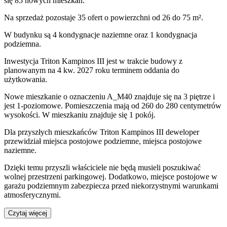
się 85 nowych mieszkań.
Na sprzedaż pozostaje 35 ofert o powierzchni od 26 do 75 m².
W budynku są 4 kondygnacje naziemne
oraz 1 kondygnacja
podziemna.
Inwestycja Triton Kampinos III jest w trakcie budowy z
planowanym na 4 kw. 2027 roku terminem oddania do
użytkowania
.
Nowe mieszkanie
o oznaczeniu
A_M40
znajduje się na 3 piętrze
i
jest
1
-poziomow
e
. Pomieszczenia mają
od 260 do 280
centymetrów
wysokości. W
mieszkaniu
znajduje
się
1
pokój
.
Dla przyszłych mieszkańców
Triton Kampinos III
deweloper
przewidział
miejsca postojowe podziemne, miejsca postojowe
naziemne
.
Dzięki temu przyszli właściciele nie będą musieli poszukiwać
wolnej przestrzeni parkingowej.
Dodatkowo, miejsce postojowe w
garażu podziemnym zabezpiecza przed niekorzystnymi warunkami
atmosferycznymi.
Czytaj więcej