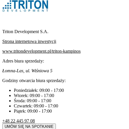
Triton Development S.A.
Strona internetowa inwestycji
www.tritondevelopment.pl/triton-kampinos
Adres biura sprzedaży:
Łomna-Las, ul. Wiśniowa 5
Godziny otwarcia biura sprzedaży:
Poniedziałek:
09:00
-
17:00
Wtorek:
09:00
-
17:00
Środa:
09:00
-
17:00
Czwartek:
09:00
-
17:00
Piątek:
09:00
-
17:00
+48 22 445 97 08
UMÓW SIĘ NA SPOTKANIE