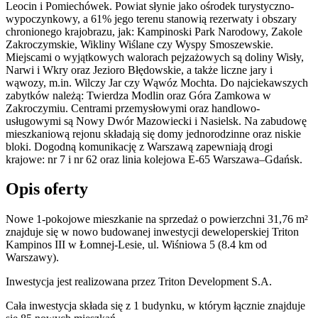
Leocin i Pomiechówek. Powiat słynie jako ośrodek turystyczno-
wypoczynkowy, a 61% jego terenu stanowią rezerwaty i obszary
chronionego krajobrazu, jak: Kampinoski Park Narodowy, Zakole
Zakroczymskie, Wikliny Wiślane czy Wyspy Smoszewskie.
Miejscami o wyjątkowych walorach pejzażowych są doliny Wisły,
Narwi i Wkry oraz Jezioro Błędowskie, a także liczne jary i
wąwozy, m.in. Wilczy Jar czy Wąwóz Mochta. Do najciekawszych
zabytków należą: Twierdza Modlin oraz Góra Zamkowa w
Zakroczymiu. Centrami przemysłowymi oraz handlowo-
usługowymi są Nowy Dwór Mazowiecki i Nasielsk. Na zabudowę
mieszkaniową rejonu składają się domy jednorodzinne oraz niskie
bloki. Dogodną komunikację z Warszawą zapewniają drogi
krajowe: nr 7 i nr 62 oraz linia kolejowa E-65 Warszawa–Gdańsk.
Opis oferty
Nowe 1-pokojowe mieszkanie na sprzedaż o powierzchni 31,76 m²
znajduje się w nowo
budowanej
inwestycji deweloperskiej
Triton
Kampinos III
w Łomnej-Lesie
,
ul. Wiśniowa
5
(8.4 km od
Warszawy).
Inwestycja
jest realizowana
przez
Triton Development S.A.
Cała inwestycja składa się z
1
budynku
,
w którym
łącznie znajduje