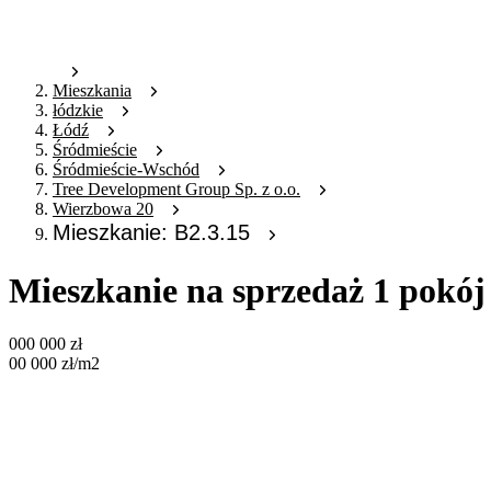
Mieszkania
łódzkie
Łódź
Śródmieście
Śródmieście-Wschód
Tree Development Group Sp. z o.o.
Wierzbowa 20
Mieszkanie: B2.3.15
Mieszkanie na sprzedaż 1 pokój
000 000
zł
00 000
zł
/m2