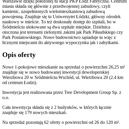
Warszawie dzięki położonej tu stacji PKP Łódź Fabryczna. Centrum
miasta składa się głównie z przedwojennej zabudowy, czyli
kamienic, uzupełnionych wielomieszkaniową zabudową
powojenną. Znajduje się tu Uniwersytet Łódzki, główny ośrodek
naukowy w mieście. To też doskonały dostęp do szpitali, bo w
Śródmieściu ulokowane są dwa szpitale miejskie. Dzielnica
otoczona jest terenami zielonymi ,takimi jak Park Piłsudskiego czy
Park Poniatowskiego. Nowe budownictwo sąsiaduje tu więc z
licznymi miejscami do aktywnego wypoczynku jak i zabytkami.
Opis oferty
Nowe 1-pokojowe mieszkanie na sprzedaż o powierzchni 26,25 m²
znajduje się w nowo
budowanej
inwestycji deweloperskiej
Wierzbowa 20
w Sródmieściu-Wschód
,
ul. Wierzbowa
20
(2.4 km
od centrum Łodzi).
Inwestycja
jest realizowana
przez
Tree Development Group Sp. z
o.o.
Cała inwestycja składa się z
2
budynków
,
w których
łącznie
znajduje się 179 nowych mieszkań.
Na sprzedaż pozostają 62 oferty o powierzchni od 26 do 120 m².