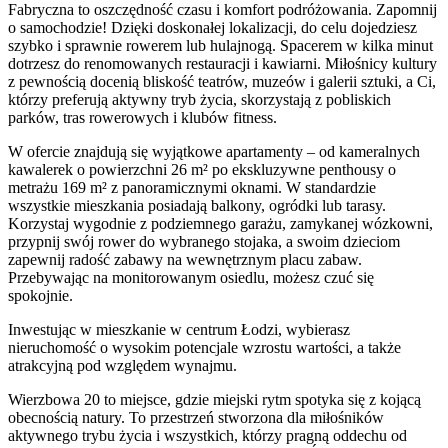
Fabryczna to oszczędność czasu i komfort podróżowania. Zapomnij
o samochodzie! Dzięki doskonałej lokalizacji, do celu dojedziesz
szybko i sprawnie rowerem lub hulajnogą. Spacerem w kilka minut
dotrzesz do renomowanych restauracji i kawiarni. Miłośnicy kultury
z pewnością docenią bliskość teatrów, muzeów i galerii sztuki, a Ci,
którzy preferują aktywny tryb życia, skorzystają z pobliskich
parków, tras rowerowych i klubów fitness.
W ofercie znajdują się wyjątkowe apartamenty – od kameralnych
kawalerek o powierzchni 26 m² po ekskluzywne penthousy o
metrażu 169 m² z panoramicznymi oknami. W standardzie
wszystkie mieszkania posiadają balkony, ogródki lub tarasy.
Korzystaj wygodnie z podziemnego garażu, zamykanej wózkowni,
przypnij swój rower do wybranego stojaka, a swoim dzieciom
zapewnij radość zabawy na wewnętrznym placu zabaw.
Przebywając na monitorowanym osiedlu, możesz czuć się
spokojnie.
Inwestując w mieszkanie w centrum Łodzi, wybierasz
nieruchomość o wysokim potencjale wzrostu wartości, a także
atrakcyjną pod względem wynajmu.
Wierzbowa 20 to miejsce, gdzie miejski rytm spotyka się z kojącą
obecnością natury. To przestrzeń stworzona dla miłośników
aktywnego trybu życia i wszystkich, którzy pragną oddechu od