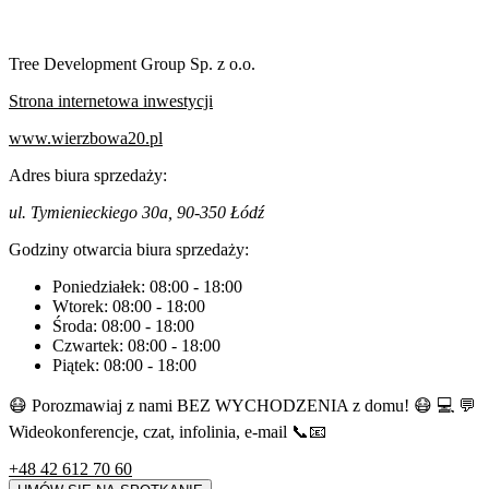
Tree Development Group Sp. z o.o.
Strona internetowa inwestycji
www.wierzbowa20.pl
Adres biura sprzedaży:
ul. Tymienieckiego 30a, 90-350 Łódź
Godziny otwarcia biura sprzedaży:
Poniedziałek:
08:00
-
18:00
Wtorek:
08:00
-
18:00
Środa:
08:00
-
18:00
Czwartek:
08:00
-
18:00
Piątek:
08:00
-
18:00
😷 Porozmawiaj z nami BEZ WYCHODZENIA z domu! 😷 💻 💬
Wideokonferencje, czat, infolinia, e-mail 📞📧
+48 42 612 70 60