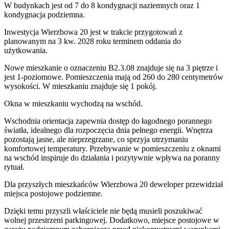
W budynkach jest od 7 do 8 kondygnacji naziemnych
oraz 1
kondygnacja podziemna.
Inwestycja Wierzbowa 20 jest w trakcie przygotowań z
planowanym na 3 kw. 2028 roku terminem oddania do
użytkowania
.
Nowe mieszkanie
o oznaczeniu
B2.3.08
znajduje się na 3 piętrze
i
jest
1
-poziomow
e
. Pomieszczenia mają
od 260 do 280
centymetrów
wysokości. W
mieszkaniu
znajduje
się
1
pokój
.
Okna w mieszkaniu wychodzą na wschód.
Wschodnia orientacja zapewnia dostęp do łagodnego porannego
światła, idealnego dla rozpoczęcia dnia pełnego energii. Wnętrza
pozostają jasne, ale nieprzegrzane, co sprzyja utrzymaniu
komfortowej temperatury. Przebywanie w pomieszczeniu z oknami
na wschód inspiruje do działania i pozytywnie wpływa na poranny
rytuał.
Dla przyszłych mieszkańców
Wierzbowa 20
deweloper przewidział
miejsca postojowe podziemne
.
Dzięki temu przyszli właściciele nie będą musieli poszukiwać
wolnej przestrzeni parkingowej.
Dodatkowo, miejsce postojowe w