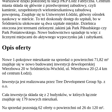
Warszawie dzięki położonej tu stacji PKP Łódź Fabryczna. Centrum
miasta składa się głównie z przedwojennej zabudowy, czyli
kamienic, uzupełnionych wielomieszkaniową zabudową
powojenną. Znajduje się tu Uniwersytet Łódzki, główny ośrodek
naukowy w mieście. To też doskonały dostęp do szpitali, bo w
Śródmieściu ulokowane są dwa szpitale miejskie. Dzielnica
otoczona jest terenami zielonymi ,takimi jak Park Piłsudskiego czy
Park Poniatowskiego. Nowe budownictwo sąsiaduje tu więc z
licznymi miejscami do aktywnego wypoczynku jak i zabytkami.
Opis oferty
Nowe 1-pokojowe mieszkanie na sprzedaż o powierzchni 71,82 m²
znajduje się w nowo
budowanej
inwestycji deweloperskiej
Wierzbowa 20
w Sródmieściu-Wschód
,
ul. Wierzbowa
20
(2.4 km
od centrum Łodzi).
Inwestycja
jest realizowana
przez
Tree Development Group Sp. z
o.o.
Cała inwestycja składa się z
2
budynków
,
w których
łącznie
znajduje się 179 nowych mieszkań.
Na sprzedaż pozostają 62 oferty o powierzchni od 26 do 120 m².