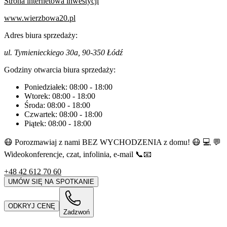
Strona internetowa inwestycji
www.wierzbowa20.pl
Adres biura sprzedaży:
ul. Tymienieckiego 30a, 90-350 Łódź
Godziny otwarcia biura sprzedaży:
Poniedziałek:
08:00
-
18:00
Wtorek:
08:00
-
18:00
Środa:
08:00
-
18:00
Czwartek:
08:00
-
18:00
Piątek:
08:00
-
18:00
😷 Porozmawiaj z nami BEZ WYCHODZENIA z domu! 😷 💻 💬
Wideokonferencje, czat, infolinia, e-mail 📞📧
+48 42 612 70 60
UMÓW SIĘ NA SPOTKANIE
ODKRYJ CENĘ
Zadzwoń