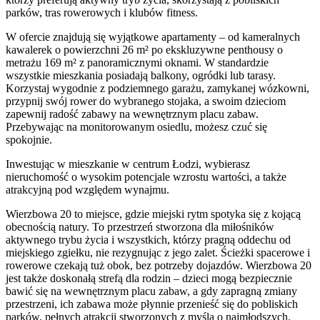
parków, tras rowerowych i klubów fitness.
W ofercie znajdują się wyjątkowe apartamenty – od kameralnych
kawalerek o powierzchni 26 m² po ekskluzywne penthousy o
metrażu 169 m² z panoramicznymi oknami. W standardzie
wszystkie mieszkania posiadają balkony, ogródki lub tarasy.
Korzystaj wygodnie z podziemnego garażu, zamykanej wózkowni,
przypnij swój rower do wybranego stojaka, a swoim dzieciom
zapewnij radość zabawy na wewnętrznym placu zabaw.
Przebywając na monitorowanym osiedlu, możesz czuć się
spokojnie.
Inwestując w mieszkanie w centrum Łodzi, wybierasz
nieruchomość o wysokim potencjale wzrostu wartości, a także
atrakcyjną pod względem wynajmu.
Wierzbowa 20 to miejsce, gdzie miejski rytm spotyka się z kojącą
obecnością natury. To przestrzeń stworzona dla miłośników
aktywnego trybu życia i wszystkich, którzy pragną oddechu od
miejskiego zgiełku, nie rezygnując z jego zalet. Ścieżki spacerowe i
rowerowe czekają tuż obok, bez potrzeby dojazdów. Wierzbowa 20
jest także doskonałą strefą dla rodzin – dzieci mogą bezpiecznie
bawić się na wewnętrznym placu zabaw, a gdy zapragną zmiany
przestrzeni, ich zabawa może płynnie przenieść się do pobliskich
parków, pełnych atrakcji stworzonych z myślą o najmłodszych.