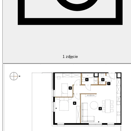
1
zdjęcie