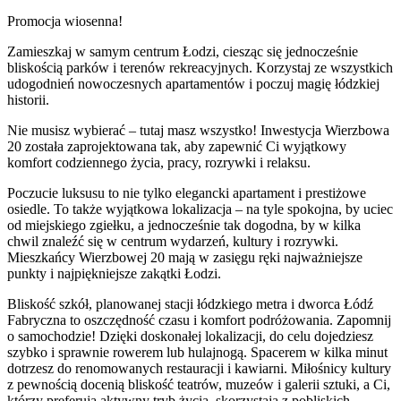
Promocja wiosenna!
Zamieszkaj w samym centrum Łodzi, ciesząc się jednocześnie
bliskością parków i terenów rekreacyjnych. Korzystaj ze wszystkich
udogodnień nowoczesnych apartamentów i poczuj magię łódzkiej
historii.
Nie musisz wybierać – tutaj masz wszystko! Inwestycja Wierzbowa
20 została zaprojektowana tak, aby zapewnić Ci wyjątkowy
komfort codziennego życia, pracy, rozrywki i relaksu.
Poczucie luksusu to nie tylko elegancki apartament i prestiżowe
osiedle. To także wyjątkowa lokalizacja – na tyle spokojna, by uciec
od miejskiego zgiełku, a jednocześnie tak dogodna, by w kilka
chwil znaleźć się w centrum wydarzeń, kultury i rozrywki.
Mieszkańcy Wierzbowej 20 mają w zasięgu ręki najważniejsze
punkty i najpiękniejsze zakątki Łodzi.
Bliskość szkół, planowanej stacji łódzkiego metra i dworca Łódź
Fabryczna to oszczędność czasu i komfort podróżowania. Zapomnij
o samochodzie! Dzięki doskonałej lokalizacji, do celu dojedziesz
szybko i sprawnie rowerem lub hulajnogą. Spacerem w kilka minut
dotrzesz do renomowanych restauracji i kawiarni. Miłośnicy kultury
z pewnością docenią bliskość teatrów, muzeów i galerii sztuki, a Ci,
którzy preferują aktywny tryb życia, skorzystają z pobliskich