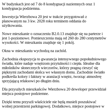
W budynkach jest od 7 do 8 kondygnacji naziemnych
oraz 1
kondygnacja podziemna.
Inwestycja Wierzbowa 20 jest w trakcie przygotowań z
planowanym na 3 kw. 2028 roku terminem oddania do
użytkowania
.
Nowe mieszkanie
o oznaczeniu
B2.0.13
znajduje się na parterze
i
jest
1
-poziomow
e
. Pomieszczenia mają
od 260 do 280
centymetrów
wysokości. W
mieszkaniu
znajduje
się
1
pokój
.
Okna w mieszkaniu wychodzą na zachód.
Zachodnia ekspozycja to gwarancja intensywnego popołudniowego
światła, które nadaje wnętrzom przytulności i ciepła. Idealne dla
miłośników słonecznych wieczorów, którzy pragną cieszyć się
pięknymi zachodami słońca we własnym domu. Zachodnie światło
podkreśla kolory i faktury w aranżacji wnętrz, tworząc atmosferę
sprzyjającą relaksowi po długim dniu.
Dla przyszłych mieszkańców
Wierzbowa 20
deweloper przewidział
miejsca postojowe podziemne
.
Dzięki temu przyszli właściciele nie będą musieli poszukiwać
wolnej przestrzeni parkingowej.
Dodatkowo, miejsce postojowe w