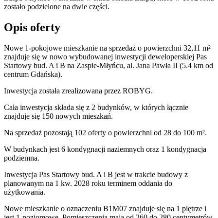
zostało podzielone na dwie części.
Opis oferty
Nowe 1-pokojowe mieszkanie na sprzedaż o powierzchni 32,11 m²
znajduje się w nowo
wybudowanej
inwestycji deweloperskiej
Pas
Startowy bud. A i B
na Zaspie-Młyńcu
,
al. Jana Pawła II
(5.4 km od
centrum Gdańska).
Inwestycja
została zrealizowana
przez
ROBYG.
Cała inwestycja składa się z
2
budynków
,
w których
łącznie
znajduje się 150 nowych mieszkań.
Na sprzedaż pozostają 102 oferty o powierzchni od 28 do 100 m².
W budynkach jest 6 kondygnacji naziemnych
oraz 1 kondygnacja
podziemna.
Inwestycja Pas Startowy bud. A i B jest w trakcie budowy z
planowanym na 1 kw. 2028 roku terminem oddania do
użytkowania
.
Nowe mieszkanie
o oznaczeniu
B1M07
znajduje się na 1 piętrze
i
jest
1
-poziomow
e
. Pomieszczenia mają
od 260 do 280
centymetrów