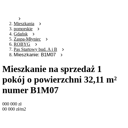
Mieszkania
pomorskie
Gdańsk
Zaspa-Młyniec
ROBYG
Pas Startowy bud. A i B
Mieszkanie: B1M07
Mieszkanie na sprzedaż 1
pokój o powierzchni 32,11 m²
numer B1M07
000 000
zł
00 000
zł
/m2