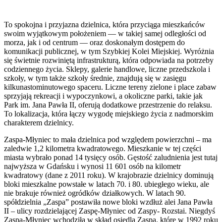
To spokojna i przyjazna dzielnica, która przyciąga mieszkańców
swoim wyjątkowym położeniem — w takiej samej odległości od
morza, jak i od centrum — oraz doskonałym dostępem do
komunikacji publicznej, w tym Szybkiej Kolei Miejskiej. Wyróżnia
się świetnie rozwiniętą infrastrukturą, która odpowiada na potrzeby
codziennego życia. Sklepy, galerie handlowe, liczne przedszkola i
szkoły, w tym także szkoły średnie, znajdują się w zasięgu
kilkunastominutowego spaceru. Liczne tereny zielone i place zabaw
sprzyjają rekreacji i wypoczynkowi, a okoliczne parki, takie jak
Park im. Jana Pawła II, oferują dodatkowe przestrzenie do relaksu.
To lokalizacja, która łączy wygodę miejskiego życia z nadmorskim
charakterem dzielnicy.
Zaspa-Młyniec to mała dzielnica pod względem powierzchni – ma
zaledwie 1,2 kilometra kwadratowego. Mieszkanie w tej części
miasta wybrało ponad 14 tysięcy osób. Gęstość zaludnienia jest tutaj
najwyższa w Gdańsku i wynosi 11 601 osób na kilometr
kwadratowy (dane z 2011 roku). W krajobrazie dzielnicy dominują
bloki mieszkalne powstałe w latach 70. i 80. ubiegłego wieku, ale
nie brakuje również ogródków działkowych. W latach 90.
spółdzielnia „Zaspa” postawiła nowe bloki wzdłuż alei Jana Pawła
II – ulicy rozdzielającej Zaspę-Młyniec od Zaspy- Rozstai. Niegdyś
Zaspa-Młyniec wchodziła w skład osiedla Zaspa, które w 1992 roku