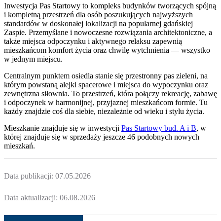
Inwestycja Pas Startowy to kompleks budynków tworzących spójną
i kompletną przestrzeń dla osób poszukujących najwyższych
standardów w doskonałej lokalizacji na popularnej gdańskiej
Zaspie. Przemyślane i nowoczesne rozwiązania architektoniczne, a
także miejsca odpoczynku i aktywnego relaksu zapewnią
mieszkańcom komfort życia oraz chwilę wytchnienia — wszystko
w jednym miejscu.
Centralnym punktem osiedla stanie się przestronny pas zieleni, na
którym powstaną alejki spacerowe i miejsca do wypoczynku oraz
zewnętrzna siłownia. To przestrzeń, która połączy rekreację, zabawę
i odpoczynek w harmonijnej, przyjaznej mieszkańcom formie. Tu
każdy znajdzie coś dla siebie, niezależnie od wieku i stylu życia.
Mieszkanie
znajduje się w inwestycji
Pas Startowy bud. A i B
, w
której
znajduje
się w sprzedaży jeszcze
46
podobnych nowych
mieszkań
.
Data publikacji:
07.05.2026
Data aktualizacji:
06.08.2026