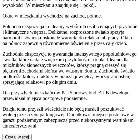
wysokości. W
mieszkaniu
znajduje
się
1
pokój
.
Okna w mieszkaniu wychodzą na zachód, północ.
Północna ekspozycja to idealny wybór dla osób ceniących przytulne
i klimatyczne wnętrza. Delikatne, rozproszone światło sprzyja
harmonii i stwarza doskonałe warunki do relaksu lub pracy. Okna
na północ zapewnią równomierne oświetlenie przez cały dzień.
Zachodnia ekspozycja to gwarancja intensywnego popołudniowego
światła, które nadaje wnętrzom przytulności i ciepła. Idealne dla
miłośników słonecznych wieczorów, którzy pragną cieszyć się
pięknymi zachodami słońca we własnym domu. Zachodnie światło
podkreśla kolory i faktury w aranżacji wnętrz, tworząc atmosferę
sprzyjającą relaksowi po długim dniu.
Dla przyszłych mieszkańców
Pas Startowy bud. A i B
deweloper
przewidział
miejsca postojowe podziemne
.
Dzięki temu przyszli właściciele nie będą musieli poszukiwać
wolnej przestrzeni parkingowej.
Dodatkowo, miejsce postojowe w
garażu podziemnym zabezpiecza przed niekorzystnymi warunkami
atmosferycznymi.
Czytaj więcej