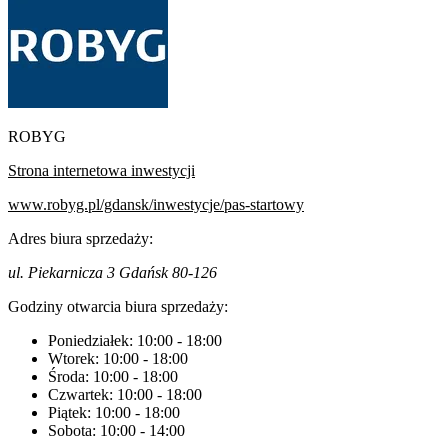
ROBYG
Strona internetowa inwestycji
www.robyg.pl/gdansk/inwestycje/pas-startowy
Adres biura sprzedaży:
ul. Piekarnicza 3 Gdańsk 80-126
Godziny otwarcia biura sprzedaży:
Poniedziałek:
10:00
-
18:00
Wtorek:
10:00
-
18:00
Środa:
10:00
-
18:00
Czwartek:
10:00
-
18:00
Piątek:
10:00
-
18:00
Sobota:
10:00
-
14:00