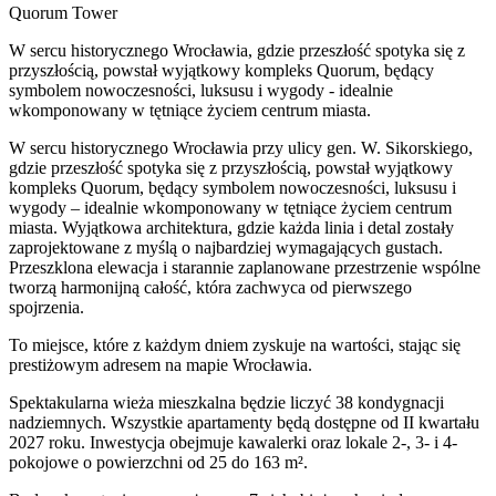
Quorum Tower
W sercu historycznego Wrocławia, gdzie przeszłość spotyka się z
przyszłością, powstał wyjątkowy kompleks Quorum, będący
symbolem nowoczesności, luksusu i wygody - idealnie
wkomponowany w tętniące życiem centrum miasta.
W sercu historycznego Wrocławia przy ulicy gen. W. Sikorskiego,
gdzie przeszłość spotyka się z przyszłością, powstał wyjątkowy
kompleks Quorum, będący symbolem nowoczesności, luksusu i
wygody – idealnie wkomponowany w tętniące życiem centrum
miasta. Wyjątkowa architektura, gdzie każda linia i detal zostały
zaprojektowane z myślą o najbardziej wymagających gustach.
Przeszklona elewacja i starannie zaplanowane przestrzenie wspólne
tworzą harmonijną całość, która zachwyca od pierwszego
spojrzenia.
To miejsce, które z każdym dniem zyskuje na wartości, stając się
prestiżowym adresem na mapie Wrocławia.
Spektakularna wieża mieszkalna będzie liczyć 38 kondygnacji
nadziemnych. Wszystkie apartamenty będą dostępne od II kwartału
2027 roku. Inwestycja obejmuje kawalerki oraz lokale 2-, 3- i 4-
pokojowe o powierzchni od 25 do 163 m².