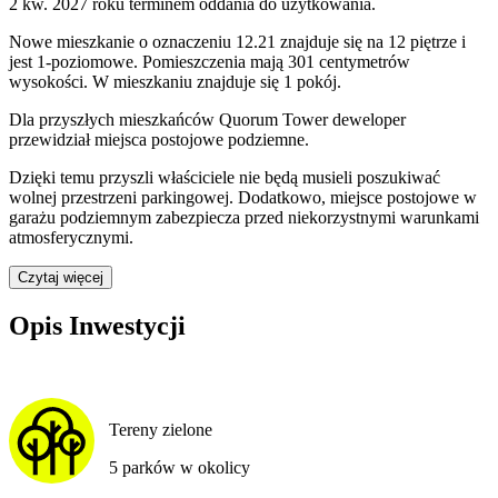
2 kw. 2027 roku terminem oddania do użytkowania
.
Nowe mieszkanie
o oznaczeniu
12.21
znajduje się na 12 piętrze
i
jest
1
-poziomow
e
. Pomieszczenia mają
301
centymetrów
wysokości. W
mieszkaniu
znajduje
się
1
pokój
.
Dla przyszłych mieszkańców
Quorum Tower
deweloper
przewidział
miejsca postojowe podziemne
.
Dzięki temu przyszli właściciele nie będą musieli poszukiwać
wolnej przestrzeni parkingowej.
Dodatkowo, miejsce postojowe w
garażu podziemnym zabezpiecza przed niekorzystnymi warunkami
atmosferycznymi.
Czytaj więcej
Opis Inwestycji
Tereny zielone
5 parków w okolicy