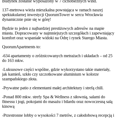
Budynek zostanie wyposażony w 7 cichobieżnych wind.
137-metrowa wieża mieszkalna powstająca w ramach naszej
spektakularnej inwestycji QuorumTower w sercu Wrocławia
dynamicznie pnie się w górę!
Będzie to jeden z najbardziej prestiżowych adresów na mapie
miasta. Dopracowany w najmniejszych szczegółach i zapewniający
komfort oraz wspaniałe widoki na Odrę i rynek Starego Miasta.
QuorumApartments to:
-634 apartamenty o zróżnicowanych metrażach i układach – od 25
do 163 mkw.
-Luksusowe części wspólne, gdzie wykorzystano takie materiały,
jak kamień, szkło czy szczotkowane aluminium w kolorze
szampańskiego złota.
-Prywatne patio z elementami małej architektury i strefą chill.
-Ponad 800 mkw. strefy Spa & Wellness z siłownią, salami do
fitnessu i jogi, pokojami do masażu i bilardu oraz nowoczesną salą
kinową
-Przestronne lobby o wysokości 7 metrów, z całodobową recepcją i