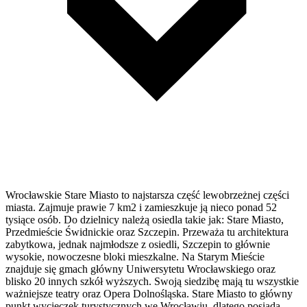
Wrocławskie Stare Miasto to najstarsza część lewobrzeżnej części
miasta. Zajmuje prawie 7 km2 i zamieszkuje ją nieco ponad 52
tysiące osób. Do dzielnicy należą osiedla takie jak: Stare Miasto,
Przedmieście Świdnickie oraz Szczepin. Przeważa tu architektura
zabytkowa, jednak najmłodsze z osiedli, Szczepin to głównie
wysokie, nowoczesne bloki mieszkalne. Na Starym Mieście
znajduje się gmach główny Uniwersytetu Wrocławskiego oraz
blisko 20 innych szkół wyższych. Swoją siedzibę mają tu wszystkie
ważniejsze teatry oraz Opera Dolnośląska. Stare Miasto to główny
punkt wycieczek turystycznych we Wrocławiu, dlatego posiada