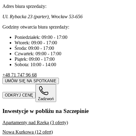
Adres biura sprzedaży:
Ul. Rybacka 23 (parter), Wrocław 53-656
Godziny otwarcia biura sprzedaży:
Poniedziałek:
09:00
-
17:00
Wtorek:
09:00
-
17:00
Środa:
09:00
-
17:00
Czwartek:
09:00
-
17:00
Piątek:
09:00
-
17:00
Sobota:
10:00
-
14:00
+48 71 747 96 68
UMÓW SIĘ NA SPOTKANIE
ODKRYJ CENĘ
Zadzwoń
Inwestycje w pobliżu na Szczepinie
Apartamenty nad Rzeką (3 oferty)
Nowa Kurkowa (12 ofert)