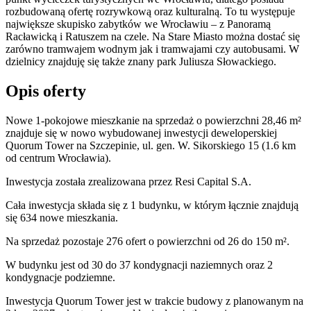
rozbudowaną ofertę rozrywkową oraz kulturalną. To tu występuje
największe skupisko zabytków we Wrocławiu – z Panoramą
Racławicką i Ratuszem na czele. Na Stare Miasto można dostać się
zarówno tramwajem wodnym jak i tramwajami czy autobusami. W
dzielnicy znajduję się także znany park Juliusza Słowackiego.
Opis oferty
Nowe 1-pokojowe mieszkanie na sprzedaż o powierzchni 28,46 m²
znajduje się w nowo
wybudowanej
inwestycji deweloperskiej
Quorum Tower
na Szczepinie
,
ul. gen. W. Sikorskiego
15
(1.6 km
od centrum Wrocławia).
Inwestycja
została zrealizowana
przez
Resi Capital S.A.
Cała inwestycja składa się z
1
budynku
,
w którym
łącznie znajdują
się 634 nowe mieszkania.
Na sprzedaż pozostaje 276 ofert o powierzchni od 26 do 150 m².
W budynku jest od 30 do 37 kondygnacji naziemnych
oraz 2
kondygnacje podziemne.
Inwestycja Quorum Tower jest w trakcie budowy z planowanym na