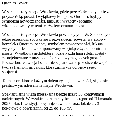
Quorum Tower
W sercu historycznego Wrocławia, gdzie przeszłość spotyka się z
przyszłością, powstał wyjątkowy kompleks Quorum, będący
symbolem nowoczesności, luksusu i wygody - idealnie
wkomponowany w tętniące życiem centrum miasta.
W sercu historycznego Wrocławia przy ulicy gen. W. Sikorskiego,
gdzie przeszłość spotyka się z przyszłością, powstał wyjątkowy
kompleks Quorum, będący symbolem nowoczesności, luksusu i
wygody – idealnie wkomponowany w tętniące życiem centrum
miasta. Wyjątkowa architektura, gdzie każda linia i detal zostały
zaprojektowane z myślą o najbardziej wymagających gustach.
Przeszklona elewacja i starannie zaplanowane przestrzenie wspólne
tworzą harmonijną całość, która zachwyca od pierwszego
spojrzenia.
To miejsce, które z każdym dniem zyskuje na wartości, stając się
prestiżowym adresem na mapie Wrocławia.
Spektakularna wieża mieszkalna będzie liczyć 38 kondygnacji
nadziemnych. Wszystkie apartamenty będą dostępne od II kwartału
2027 roku. Inwestycja obejmuje kawalerki oraz lokale 2-, 3- i 4-
pokojowe o powierzchni od 25 do 163 m².