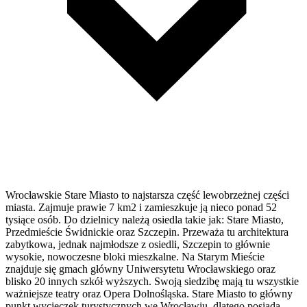
Wrocławskie Stare Miasto to najstarsza część lewobrzeżnej części
miasta. Zajmuje prawie 7 km2 i zamieszkuje ją nieco ponad 52
tysiące osób. Do dzielnicy należą osiedla takie jak: Stare Miasto,
Przedmieście Świdnickie oraz Szczepin. Przeważa tu architektura
zabytkowa, jednak najmłodsze z osiedli, Szczepin to głównie
wysokie, nowoczesne bloki mieszkalne. Na Starym Mieście
znajduje się gmach główny Uniwersytetu Wrocławskiego oraz
blisko 20 innych szkół wyższych. Swoją siedzibę mają tu wszystkie
ważniejsze teatry oraz Opera Dolnośląska. Stare Miasto to główny
punkt wycieczek turystycznych we Wrocławiu, dlatego posiada