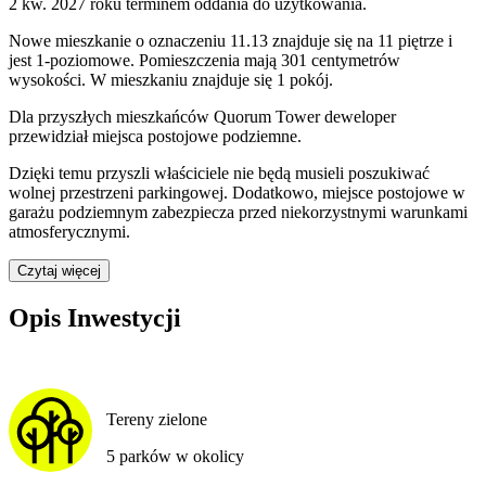
2 kw. 2027 roku terminem oddania do użytkowania
.
Nowe mieszkanie
o oznaczeniu
11.13
znajduje się na 11 piętrze
i
jest
1
-poziomow
e
. Pomieszczenia mają
301
centymetrów
wysokości. W
mieszkaniu
znajduje
się
1
pokój
.
Dla przyszłych mieszkańców
Quorum Tower
deweloper
przewidział
miejsca postojowe podziemne
.
Dzięki temu przyszli właściciele nie będą musieli poszukiwać
wolnej przestrzeni parkingowej.
Dodatkowo, miejsce postojowe w
garażu podziemnym zabezpiecza przed niekorzystnymi warunkami
atmosferycznymi.
Czytaj więcej
Opis Inwestycji
Tereny zielone
5 parków w okolicy