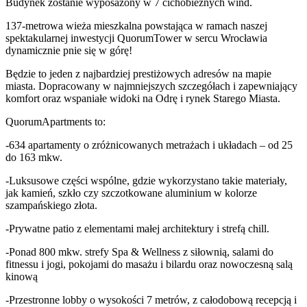
Budynek zostanie wyposażony w 7 cichobieżnych wind.
137-metrowa wieża mieszkalna powstająca w ramach naszej
spektakularnej inwestycji QuorumTower w sercu Wrocławia
dynamicznie pnie się w górę!
Będzie to jeden z najbardziej prestiżowych adresów na mapie
miasta. Dopracowany w najmniejszych szczegółach i zapewniający
komfort oraz wspaniałe widoki na Odrę i rynek Starego Miasta.
QuorumApartments to:
-634 apartamenty o zróżnicowanych metrażach i układach – od 25
do 163 mkw.
-Luksusowe części wspólne, gdzie wykorzystano takie materiały,
jak kamień, szkło czy szczotkowane aluminium w kolorze
szampańskiego złota.
-Prywatne patio z elementami małej architektury i strefą chill.
-Ponad 800 mkw. strefy Spa & Wellness z siłownią, salami do
fitnessu i jogi, pokojami do masażu i bilardu oraz nowoczesną salą
kinową
-Przestronne lobby o wysokości 7 metrów, z całodobową recepcją i