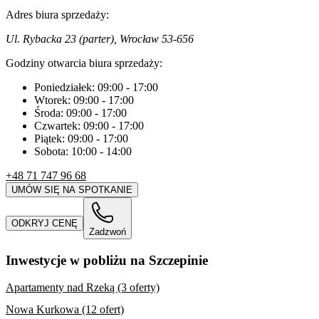
Adres biura sprzedaży:
Ul. Rybacka 23 (parter), Wrocław 53-656
Godziny otwarcia biura sprzedaży:
Poniedziałek:
09:00
-
17:00
Wtorek:
09:00
-
17:00
Środa:
09:00
-
17:00
Czwartek:
09:00
-
17:00
Piątek:
09:00
-
17:00
Sobota:
10:00
-
14:00
+48 71 747 96 68
UMÓW SIĘ NA SPOTKANIE
ODKRYJ CENĘ
Zadzwoń
Inwestycje w pobliżu na Szczepinie
Apartamenty nad Rzeką (3 oferty)
Nowa Kurkowa (12 ofert)