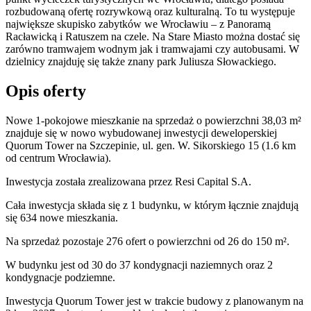
rozbudowaną ofertę rozrywkową oraz kulturalną. To tu występuje
największe skupisko zabytków we Wrocławiu – z Panoramą
Racławicką i Ratuszem na czele. Na Stare Miasto można dostać się
zarówno tramwajem wodnym jak i tramwajami czy autobusami. W
dzielnicy znajduję się także znany park Juliusza Słowackiego.
Opis oferty
Nowe 1-pokojowe mieszkanie na sprzedaż o powierzchni 38,03 m²
znajduje się w nowo
wybudowanej
inwestycji deweloperskiej
Quorum Tower
na Szczepinie
,
ul. gen. W. Sikorskiego
15
(1.6 km
od centrum Wrocławia).
Inwestycja
została zrealizowana
przez
Resi Capital S.A.
Cała inwestycja składa się z
1
budynku
,
w którym
łącznie znajdują
się 634 nowe mieszkania.
Na sprzedaż pozostaje 276 ofert o powierzchni od 26 do 150 m².
W budynku jest od 30 do 37 kondygnacji naziemnych
oraz 2
kondygnacje podziemne.
Inwestycja Quorum Tower jest w trakcie budowy z planowanym na