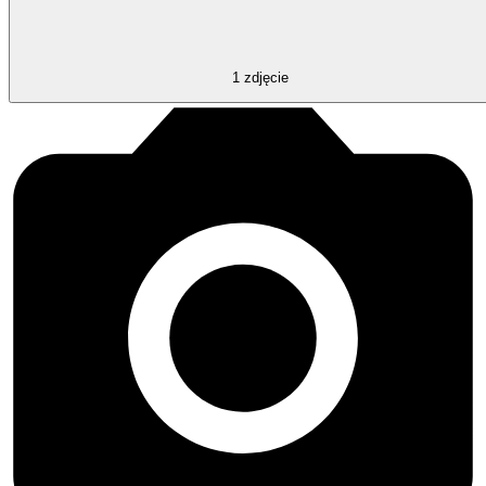
1
zdjęcie