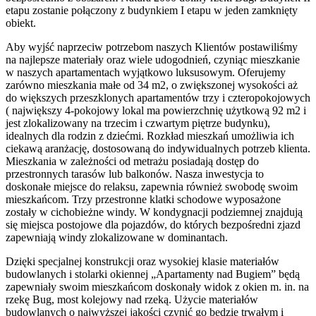
etapu zostanie połączony z budynkiem I etapu w jeden zamknięty
obiekt.
Aby wyjść naprzeciw potrzebom naszych Klientów postawiliśmy
na najlepsze materiały oraz wiele udogodnień, czyniąc mieszkanie
w naszych apartamentach wyjątkowo luksusowym. Oferujemy
zarówno mieszkania małe od 34 m2, o zwiększonej wysokości aż
do większych przeszklonych apartamentów trzy i czteropokojowych
( największy 4-pokojowy lokal ma powierzchnię użytkową 92 m2 i
jest zlokalizowany na trzecim i czwartym piętrze budynku),
idealnych dla rodzin z dziećmi. Rozkład mieszkań umożliwia ich
ciekawą aranżację, dostosowaną do indywidualnych potrzeb klienta.
Mieszkania w zależności od metrażu posiadają dostęp do
przestronnych tarasów lub balkonów. Nasza inwestycja to
doskonałe miejsce do relaksu, zapewnia również swobodę swoim
mieszkańcom. Trzy przestronne klatki schodowe wyposażone
zostały w cichobieżne windy. W kondygnacji podziemnej znajdują
się miejsca postojowe dla pojazdów, do których bezpośredni zjazd
zapewniają windy zlokalizowane w dominantach.
Dzięki specjalnej konstrukcji oraz wysokiej klasie materiałów
budowlanych i stolarki okiennej „Apartamenty nad Bugiem” będą
zapewniały swoim mieszkańcom doskonały widok z okien m. in. na
rzekę Bug, most kolejowy nad rzeką. Użycie materiałów
budowlanych o najwyższej jakości czynić go będzie trwałym i