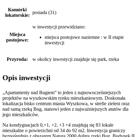
Komórki
posiada (31)
lokatorskie:
w inwestycji przewidziano:
Miejsca
miejsca postojowe naziemne : w II etapie
postojowe:
inwestycji
Przyroda:
w okolicy inwestycji znajduje się park, rzeka
Opis inwestycji
„Apartamenty nad Bugiem” to jeden z najnowocześniejszych
projektów na wyszkowskim rynku mieszkaniowym. Doskonała
lokalizacja bisko centrum miasta Wyszkowa, w strefie zieleni oraz
nad samą rzeką Bug, stanowi jeden z najważniejszych atutów dla
jego mieszkańców.
Na kondygnacjach 0,+1, +2, +3 +4 znajdują się 83 lokale
mieszkalne o powierzchni od 34 do 92 m2. Inwestycja graniczy
bezpośrednio z obszarem Natura 2000 doliny rzeki Bug. Budynek II