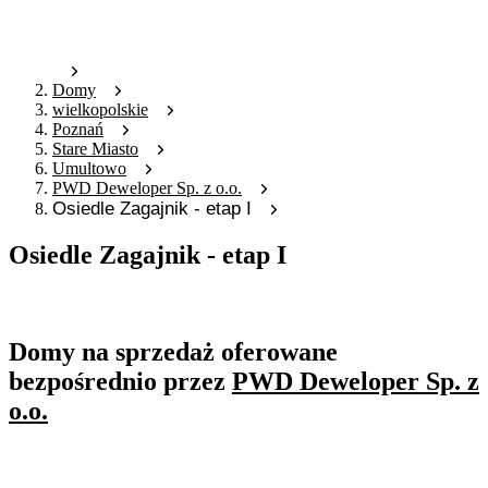
Domy
wielkopolskie
Poznań
Stare Miasto
Umultowo
PWD Deweloper Sp. z o.o.
Osiedle Zagajnik - etap I
Osiedle Zagajnik - etap I
Oferta archiwalna
Domy na sprzedaż oferowane
bezpośrednio przez
PWD Deweloper Sp. z
o.o.