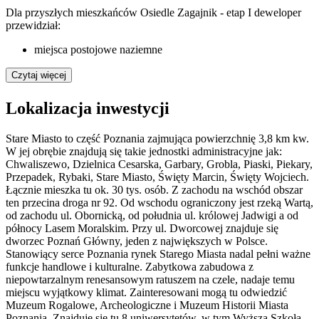
Dla przyszłych mieszkańców Osiedle Zagajnik - etap I deweloper
przewidział:
miejsca postojowe naziemne
Czytaj więcej
Lokalizacja inwestycji
Stare Miasto to część Poznania zajmująca powierzchnię 3,8 km kw.
W jej obrębie znajdują się takie jednostki administracyjne jak:
Chwaliszewo, Dzielnica Cesarska, Garbary, Grobla, Piaski, Piekary,
Przepadek, Rybaki, Stare Miasto, Święty Marcin, Święty Wojciech.
Łącznie mieszka tu ok. 30 tys. osób. Z zachodu na wschód obszar
ten przecina droga nr 92. Od wschodu ograniczony jest rzeką Wartą,
od zachodu ul. Obornicką, od południa ul. królowej Jadwigi a od
północy Lasem Moralskim. Przy ul. Dworcowej znajduje się
dworzec Poznań Główny, jeden z największych w Polsce.
Stanowiący serce Poznania rynek Starego Miasta nadal pełni ważne
funkcje handlowe i kulturalne. Zabytkowa zabudowa z
niepowtarzalnym renesansowym ratuszem na czele, nadaje temu
miejscu wyjątkowy klimat. Zainteresowani mogą tu odwiedzić
Muzeum Rogalowe, Archeologiczne i Muzeum Historii Miasta
Poznania. Znajduje się tu 8 uniwersytetów, w tym Wyższa Szkoła