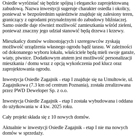
Osiedle wyróżniać się będzie spójną i elegancko zaprojektowaną
zabudową. Nazwa inwestycji sugeruje charakter osiedla i okolicy,
ponieważ w bezpośrednim sąsiedztwie znajduje się zalesiony teren,
graniczący z ogrodami przynależnymi do zabudowy bliźniaczej.
Samo osiedle daje również możliwość zamieszkania wśród zieleni,
ponieważ znaczny jego udział stanowić będą drzewa i krzewy.
Mieszkańcy domów wolnostojących i szeregowców zyskają
możliwość urządzenia własnego ogrodu bądź tarasu. W zależności
od dokonanego wyboru lokalu, właściciele będą mieli swoje garaże,
wiaty, piwnice. Dodatkowym atutem jest możliwość personalizacji
mieszkania / domu wraz z opcją wykończenia pod klucz oraz
zaprojektowania ogrodu.
Inwestycja Osiedle Zagajnik - etap I znajduje się na Umultowie, ul.
Zagajnikowa (7.3 km od centrum Poznania), została zrealizowana
przez PWD Deweloper Sp. z o.o.
Inwestycja Osiedle Zagajnik - etap I została wybudowana i oddana
do użytkowania w 4 kw. 2025 roku.
Cały projekt składa się z
10 nowych domów
.
Aktualnie w inwestycji
Osiedle Zagajnik - etap I
nie ma nowych
domów w sprzedaży.