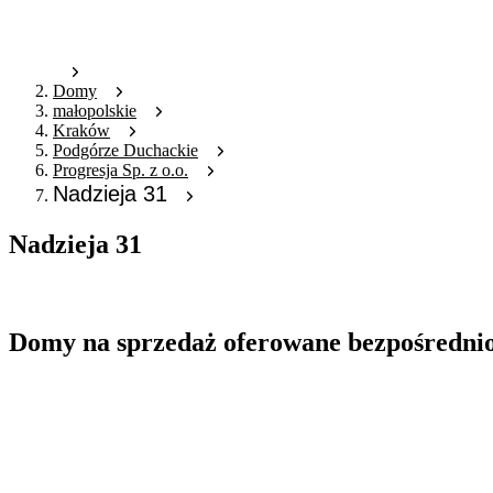
Domy
małopolskie
Kraków
Podgórze Duchackie
Progresja Sp. z o.o.
Nadzieja 31
Nadzieja 31
Oferta archiwalna
Domy na sprzedaż oferowane bezpośredni