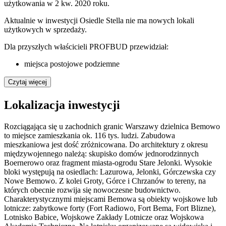
użytkowania w 2 kw. 2020 roku
.
Aktualnie w inwestycji
Osiedle Stella
nie ma nowych lokali
użytkowych w sprzedaży.
Dla przyszłych właścicieli
PROFBUD
przewidział:
miejsca postojowe podziemne
Czytaj więcej
Lokalizacja inwestycji
Rozciągająca się u zachodnich granic Warszawy dzielnica Bemowo
to miejsce zamieszkania ok. 116 tys. ludzi. Zabudowa
mieszkaniowa jest dość zróżnicowana. Do architektury z okresu
międzywojennego należą: skupisko domów jednorodzinnych
Boernerowo oraz fragment miasta-ogrodu Stare Jelonki. Wysokie
bloki występują na osiedlach: Lazurowa, Jelonki, Górczewska czy
Nowe Bemowo. Z kolei Groty, Górce i Chrzanów to tereny, na
których obecnie rozwija się nowoczesne budownictwo.
Charakterystycznymi miejscami Bemowa są obiekty wojskowe lub
lotnicze: zabytkowe forty (Fort Radiowo, Fort Bema, Fort Blizne),
Lotnisko Babice, Wojskowe Zakłady Lotnicze oraz Wojskowa