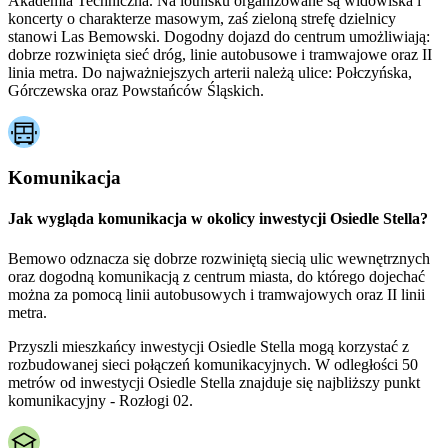
Akademia Techniczna. Na lotnisku organizowane są widowiska i
koncerty o charakterze masowym, zaś zieloną strefę dzielnicy
stanowi Las Bemowski. Dogodny dojazd do centrum umożliwiają:
dobrze rozwinięta sieć dróg, linie autobusowe i tramwajowe oraz II
linia metra. Do najważniejszych arterii należą ulice: Połczyńska,
Górczewska oraz Powstańców Śląskich.
Komunikacja
Jak wygląda komunikacja w okolicy inwestycji Osiedle Stella?
Bemowo odznacza się dobrze rozwiniętą siecią ulic wewnętrznych
oraz dogodną komunikacją z centrum miasta, do którego dojechać
można za pomocą linii autobusowych i tramwajowych oraz II linii
metra.
Przyszli mieszkańcy inwestycji Osiedle Stella mogą korzystać z
rozbudowanej sieci połączeń komunikacyjnych. W odległości 50
metrów od inwestycji Osiedle Stella znajduje się najbliższy punkt
komunikacyjny - Rozłogi 02.