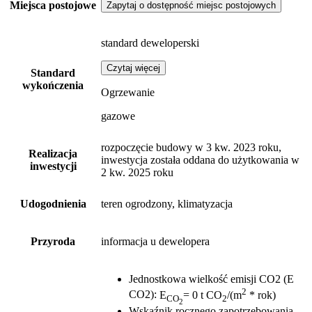
Miejsca postojowe
Zapytaj o dostępność miejsc postojowych
standard deweloperski
Czytaj więcej
Standard
wykończenia
Ogrzewanie
gazowe
rozpoczęcie budowy w 3 kw. 2023 roku,
Realizacja
inwestycja została oddana do użytkowania w
inwestycji
2 kw. 2025 roku
Udogodnienia
teren ogrodzony, klimatyzacja
Przyroda
informacja u dewelopera
Jednostkowa wielkość emisji CO2 (E
2
CO2)
:
E
= 0 t CO
/(m
* rok)
CO
2
2
Wskaźnik rocznego zapotrzebowania