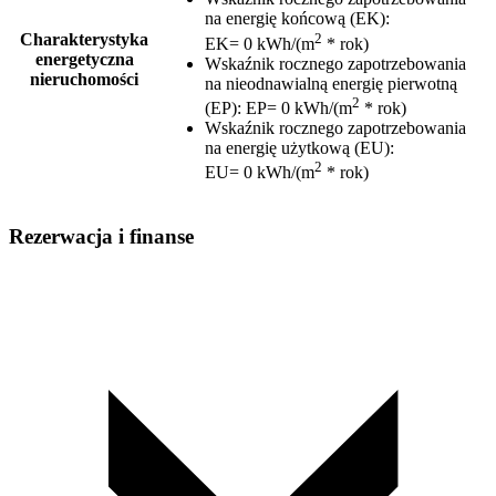
na energię końcową (EK)
:
2
Charakterystyka
EK= 0 kWh/(m
* rok)
energetyczna
Wskaźnik rocznego zapotrzebowania
nieruchomości
na nieodnawialną energię pierwotną
2
(EP)
:
EP= 0 kWh/(m
* rok)
Wskaźnik rocznego zapotrzebowania
na energię użytkową (EU)
:
2
EU= 0 kWh/(m
* rok)
Rezerwacja i finanse