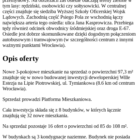
przemysłowy. Na obrzeżach zaś osiedle otaczają tereny zielone w
tym lasy: rędziński, osobowicki czy sołtysowicki. W centralnej
części znajduje się siedziba Wyższej Szkoły Oficerskiej Wojsk
Lądowych. Zachodnią część Psiego Pola ze wschodnią łączy
największa arteria tego osiedla: ulica Jana Kasprowicza. Przebiega
tędy również odcinek obwodnicy śródmiejskiej oraz droga E-67.
Osiedle jest dobrze skomunikowane dzięki dogodnym połączeniom
autobusowym i tramwajowym (w szczególności centrum z innymi
ważnymi punktami Wrocławia).
Opis oferty
Nowe 3-pokojowe mieszkanie na sprzedaż o powierzchni 97,3 m²
znajduje się w nowo
budowanej
inwestycji deweloperskiej
Wille
Estezja
na Lipie Piotrowskiej
,
ul. Tymiankowa
(8.6 km od centrum
Wrocławia).
Sprzedaż
prowadzi
Platforma Mieszkaniowa.
Cała inwestycja składa się z
8
budynków
,
w których
łącznie
znajdują się 32 nowe mieszkania.
Na sprzedaż pozostaje 16 ofert o powierzchni od 85 do 108 m².
W budynkach są 3 kondygnacje naziemne
. Budynek nie posiada