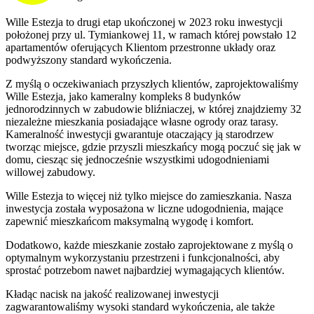
Wille Estezja to drugi etap ukończonej w 2023 roku inwestycji
położonej przy ul. Tymiankowej 11, w ramach której powstało 12
apartamentów oferujących Klientom przestronne układy oraz
podwyższony standard wykończenia.
Z myślą o oczekiwaniach przyszłych klientów, zaprojektowaliśmy
Wille Estezja, jako kameralny kompleks 8 budynków
jednorodzinnych w zabudowie bliźniaczej, w której znajdziemy 32
niezależne mieszkania posiadające własne ogrody oraz tarasy.
Kameralność inwestycji gwarantuje otaczający ją starodrzew
tworząc miejsce, gdzie przyszli mieszkańcy mogą poczuć się jak w
domu, ciesząc się jednocześnie wszystkimi udogodnieniami
willowej zabudowy.
Wille Estezja to więcej niż tylko miejsce do zamieszkania. Nasza
inwestycja została wyposażona w liczne udogodnienia, mające
zapewnić mieszkańcom maksymalną wygodę i komfort.
Dodatkowo, każde mieszkanie zostało zaprojektowane z myślą o
optymalnym wykorzystaniu przestrzeni i funkcjonalności, aby
sprostać potrzebom nawet najbardziej wymagających klientów.
Kładąc nacisk na jakość realizowanej inwestycji
zagwarantowaliśmy wysoki standard wykończenia, ale także