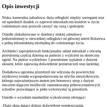
Opis inwestycji
Niska, kameralna zabudowa, duża odległość między szeregami oraz
od sąsiednich działek co zapewni mieszkańcom komfort w życiu
codziennym oraz pozwoli cieszyć się ciszą i spokojem.
Osiedle zlokalizowane w dzielnicy niskiej zabudowy
jednorodzinnej w niewielkiej odległości od głównej arterii Bolszewa
z pełną infrastrukturą niezbędną do codziennego życia.
Architekci zaprojektowali funkcjonalny układ mieszkań z otwartą
przestronną częścią dzienną na parterze z wyjściem na słoneczny
ogród. Na piętrze wydzielono 3 przestronne sypialnie z dużymi
oknami, które zapewnią doświetlenie pomieszczeń oraz łazienkę.
Dodatkowa ogromna przestrzeń nie wliczona do powierzchni
użytkowej została wygospodarowana na strychu nieużytkowym,
którego najważniejszym atutem jest betonowy strop z dużym
otworem dającym możliwość zamontowania pełnowymiarowych
schodów pozwalające w pełni wykorzystać tą przestrzeń.
Osiedle o wysokim standardzie wykończenia oferujące:
-Duże okna dające dobrze doświetlone pomieszczenia