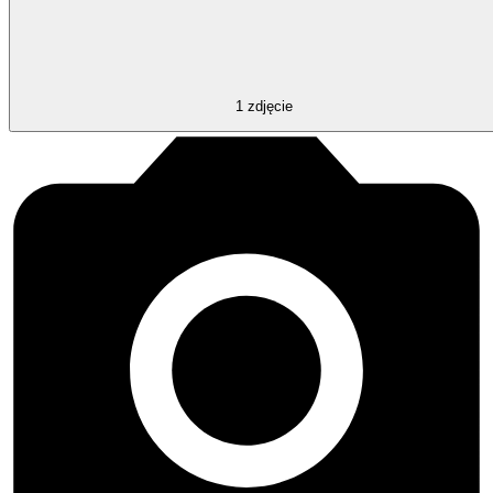
1
zdjęcie