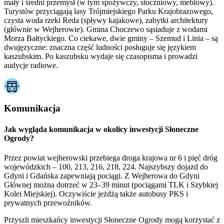
mały i średni przemysł (w tym spożywczy, stoczniowy, meblowy).
Turystów przyciągają lasy Trójmiejskiego Parku Krajobrazowego,
czysta woda rzeki Reda (spływy kajakowe), zabytki architektury
(głównie w Wejherowie). Gmina Choczewo sąsiaduje z wodami
Morza Bałtyckiego. Co ciekawe, dwie gminy – Szemud i Linia – są
dwujęzyczne: znaczna część ludności posługuje się językiem
kaszubskim. Po kaszubsku wydaje się czasopisma i prowadzi
audycje radiowe.
Komunikacja
Jak wygląda komunikacja w okolicy inwestycji Słoneczne
Ogrody?
Przez powiat wejherowski przebiega droga krajowa nr 6 i pięć dróg
wojewódzkich – 100, 213, 216, 218, 224. Najszybszy dojazd do
Gdyni i Gdańska zapewniają pociągi. Z Wejherowa do Gdyni
Głównej można dotrzeć w 23–39 minut (pociągami TLK i Szybkiej
Kolei Miejskiej). Oczywiście jeżdżą także autobusy PKS i
prywatnych przewoźników.
Przyszli mieszkańcy inwestycji Słoneczne Ogrody mogą korzystać z