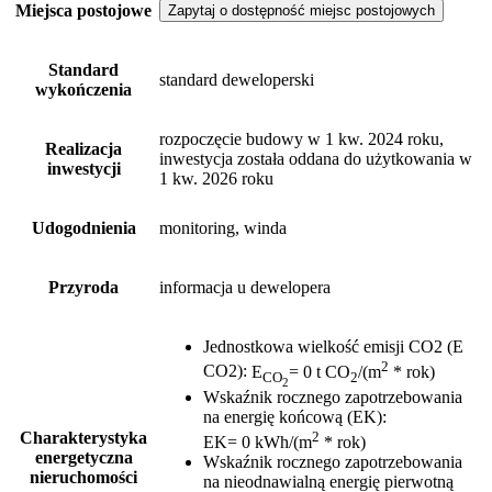
Miejsca postojowe
Zapytaj o dostępność miejsc postojowych
Standard
standard deweloperski
wykończenia
rozpoczęcie budowy w 1 kw. 2024 roku,
Realizacja
inwestycja została oddana do użytkowania w
inwestycji
1 kw. 2026 roku
Udogodnienia
monitoring, winda
Przyroda
informacja u dewelopera
Jednostkowa wielkość emisji CO2 (E
2
CO2)
:
E
= 0 t CO
/(m
* rok)
CO
2
2
Wskaźnik rocznego zapotrzebowania
na energię końcową (EK)
:
2
Charakterystyka
EK= 0 kWh/(m
* rok)
energetyczna
Wskaźnik rocznego zapotrzebowania
nieruchomości
na nieodnawialną energię pierwotną