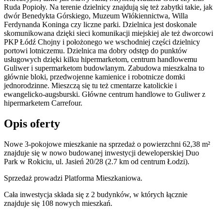
Ruda Popioły. Na terenie dzielnicy znajdują się też zabytki takie, jak
dwór Benedykta Górskiego, Muzeum Włókiennictwa, Willa
Ferdynanda Koninga czy liczne parki. Dzielnica jest doskonale
skomunikowana dzięki sieci komunikacji miejskiej ale też dworcowi
PKP Łódź Chojny i położonego we wschodniej części dzielnicy
portowi lotniczemu. Dzielnica ma dobry odstęp do punktów
usługowych dzięki kilku hipermarketom, centrum handlowemu
Guliwer i supermarketom budowlanym. Zabudowa mieszkalna to
głównie bloki, przedwojenne kamienice i robotnicze domki
jednorodzinne. Mieszczą się tu też cmentarze katolickie i
ewangelicko-augsburski. Główne centrum handlowe to Guliwer z
hipermarketem Carrefour.
Opis oferty
Nowe 3-pokojowe mieszkanie na sprzedaż o powierzchni 62,38 m²
znajduje się w nowo
budowanej
inwestycji deweloperskiej
Duo
Park
w Rokiciu
,
ul. Jasień
20/28
(2.7 km od centrum Łodzi).
Sprzedaż
prowadzi
Platforma Mieszkaniowa.
Cała inwestycja składa się z
2
budynków
,
w których
łącznie
znajduje się 108 nowych mieszkań.