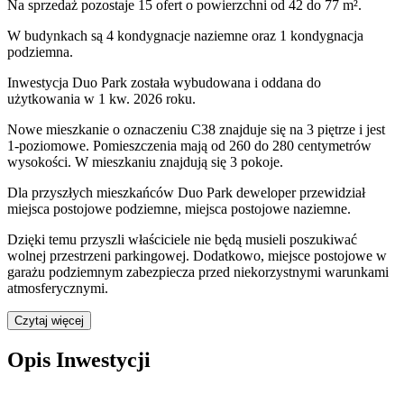
Na sprzedaż pozostaje 15 ofert o powierzchni od 42 do 77 m².
W budynkach są 4 kondygnacje naziemne
oraz 1 kondygnacja
podziemna.
Inwestycja Duo Park została wybudowana i oddana do
użytkowania w 1 kw. 2026 roku
.
Nowe mieszkanie
o oznaczeniu
C38
znajduje się na 3 piętrze
i jest
1
-poziomow
e
. Pomieszczenia mają
od 260 do 280
centymetrów
wysokości. W
mieszkaniu
znajdują
się
3
pokoje
.
Dla przyszłych mieszkańców
Duo Park
deweloper przewidział
miejsca postojowe podziemne, miejsca postojowe naziemne
.
Dzięki temu przyszli właściciele nie będą musieli poszukiwać
wolnej przestrzeni parkingowej.
Dodatkowo, miejsce postojowe w
garażu podziemnym zabezpiecza przed niekorzystnymi warunkami
atmosferycznymi.
Czytaj więcej
Opis Inwestycji