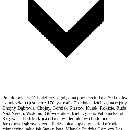
Południowa część Łodzi rozciągnięta na powierzchni ok. 70 km. kw
i zamieszkana jest przez 170 tys. osób. Dzielnica dzieli się na rejony
Chojny-Dąbrowa, Chojny, Górniak, Piastów-Kurak, Rokicie, Ruda,
Nad Nerem, Wiskitno. Główne ulice dzielnicy to u. Pabianicka, ul.
Rzgowska i odchodząca od niej w kierunku wschodnim ul.
Jarosława Dąbrowskiego. To dzielnica bogata w parki i ośrodki
rekreacyjne, takie jak Stawy Jana, Młynek, Rudzka Góra czy Las