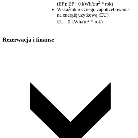
2
(EP)
:
EP= 0 kWh/(m
* rok)
Wskaźnik rocznego zapotrzebowania
na energię użytkową (EU)
:
2
EU= 0 kWh/(m
* rok)
Rezerwacja i finanse