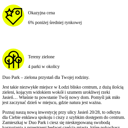
Okazyjna cena
6% poniżej średniej rynkowej
Tereny zielone
4 parki w okolicy
Duo Park – zielona przystań dla Twojej rodziny.
Jest takie niezwykłe miejsce w Łodzi blisko centrum, z dużą ilością
zieleni, kojącym widokiem wokół i szumem urokliwej rzeki
Jasień… Właśnie tu powstanie Twój nowy dom. Pomyśl jak miło
jest zaczynać dzień w miejscu, gdzie natura jest ważna.
Poznaj naszą nową inwestycję przy ulicy Jasień 20/28, to odkryta
dla Ciebie enklawa spokoju i ciszy z szybkim dostępem do centrum.
Zamieszkaj w Duo Park i ciesz się nieskrępowaną swobodą
korzystania z przestrzeni będącej częścią miasta, które pokochasz.