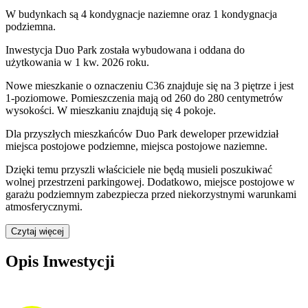
W budynkach są 4 kondygnacje naziemne
oraz 1 kondygnacja
podziemna.
Inwestycja Duo Park została wybudowana i oddana do
użytkowania w 1 kw. 2026 roku
.
Nowe mieszkanie
o oznaczeniu
C36
znajduje się na 3 piętrze
i jest
1
-poziomow
e
. Pomieszczenia mają
od 260 do 280
centymetrów
wysokości. W
mieszkaniu
znajdują
się
4
pokoje
.
Dla przyszłych mieszkańców
Duo Park
deweloper przewidział
miejsca postojowe podziemne, miejsca postojowe naziemne
.
Dzięki temu przyszli właściciele nie będą musieli poszukiwać
wolnej przestrzeni parkingowej.
Dodatkowo, miejsce postojowe w
garażu podziemnym zabezpiecza przed niekorzystnymi warunkami
atmosferycznymi.
Czytaj więcej
Opis Inwestycji