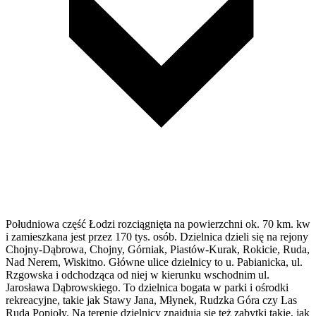
Południowa część Łodzi rozciągnięta na powierzchni ok. 70 km. kw
i zamieszkana jest przez 170 tys. osób. Dzielnica dzieli się na rejony
Chojny-Dąbrowa, Chojny, Górniak, Piastów-Kurak, Rokicie, Ruda,
Nad Nerem, Wiskitno. Główne ulice dzielnicy to u. Pabianicka, ul.
Rzgowska i odchodząca od niej w kierunku wschodnim ul.
Jarosława Dąbrowskiego. To dzielnica bogata w parki i ośrodki
rekreacyjne, takie jak Stawy Jana, Młynek, Rudzka Góra czy Las
Ruda Popioły. Na terenie dzielnicy znajdują się też zabytki takie, jak