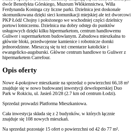
dwór Benedykta Górskiego, Muzeum Włókiennictwa, Willa
Ferdynanda Koninga czy liczne parki. Dzielnica jest doskonale
skomunikowana dzięki sieci komunikacji miejskiej ale też dworcowi
PKP Łódź Chojny i położonego we wschodniej części dzielnicy
portowi lotniczemu. Dzielnica ma dobry odstęp do punktów
usługowych dzięki kilku hipermarketom, centrum handlowemu
Guliwer i supermarketom budowlanym. Zabudowa mieszkalna to
głównie bloki, przedwojenne kamienice i robotnicze domki
jednorodzinne. Mieszczą się tu też cmentarze katolickie i
ewangelicko-augsburski. Główne centrum handlowe to Guliwer z
hipermarketem Carrefour.
Opis oferty
Nowe 4-pokojowe mieszkanie na sprzedaż o powierzchni 66,18 m²
znajduje się w nowo
budowanej
inwestycji deweloperskiej
Duo
Park
w Rokiciu
,
ul. Jasień
20/28
(2.7 km od centrum Łodzi).
Sprzedaż
prowadzi
Platforma Mieszkaniowa.
Cała inwestycja składa się z
2
budynków
,
w których
łącznie
znajduje się 108 nowych mieszkań.
Na sprzedaż pozostaje 15 ofert o powierzchni od 42 do 77 m².