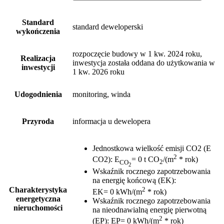
Standard
standard deweloperski
wykończenia
rozpoczęcie budowy w 1 kw. 2024 roku,
Realizacja
inwestycja została oddana do użytkowania w
inwestycji
1 kw. 2026 roku
Udogodnienia
monitoring, winda
Przyroda
informacja u dewelopera
Jednostkowa wielkość emisji CO2 (E
2
CO2)
:
E
= 0 t CO
/(m
* rok)
CO
2
2
Wskaźnik rocznego zapotrzebowania
na energię końcową (EK)
:
2
Charakterystyka
EK= 0 kWh/(m
* rok)
energetyczna
Wskaźnik rocznego zapotrzebowania
nieruchomości
na nieodnawialną energię pierwotną
2
(EP)
:
EP= 0 kWh/(m
* rok)