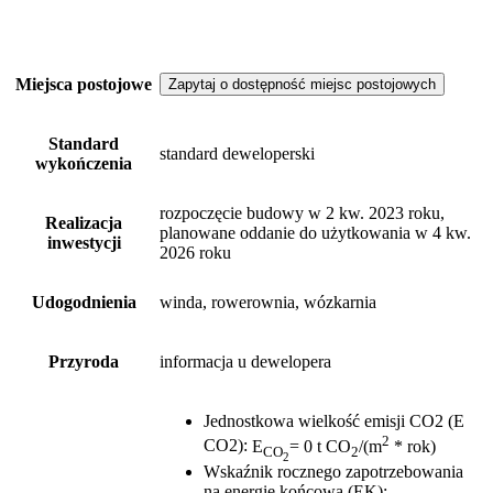
Miejsca postojowe
Zapytaj o dostępność miejsc postojowych
Standard
standard deweloperski
wykończenia
rozpoczęcie budowy w 2 kw. 2023 roku,
Realizacja
planowane oddanie do użytkowania w 4 kw.
inwestycji
2026 roku
Udogodnienia
winda, rowerownia, wózkarnia
Przyroda
informacja u dewelopera
Jednostkowa wielkość emisji CO2 (E
2
CO2)
:
E
= 0 t CO
/(m
* rok)
CO
2
2
Wskaźnik rocznego zapotrzebowania
na energię końcową (EK)
: