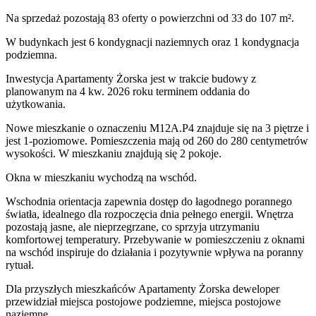
Na sprzedaż pozostają 83 oferty o powierzchni od 33 do 107 m².
W budynkach jest 6 kondygnacji naziemnych
oraz 1 kondygnacja
podziemna.
Inwestycja Apartamenty Żorska jest w trakcie budowy z
planowanym na 4 kw. 2026 roku terminem oddania do
użytkowania
.
Nowe mieszkanie
o oznaczeniu
M12A.P4
znajduje się na 3 piętrze
i
jest
1
-poziomow
e
. Pomieszczenia mają
od 260 do 280
centymetrów
wysokości. W
mieszkaniu
znajdują
się
2
pokoje
.
Okna w mieszkaniu wychodzą na wschód.
Wschodnia orientacja zapewnia dostęp do łagodnego porannego
światła, idealnego dla rozpoczęcia dnia pełnego energii. Wnętrza
pozostają jasne, ale nieprzegrzane, co sprzyja utrzymaniu
komfortowej temperatury. Przebywanie w pomieszczeniu z oknami
na wschód inspiruje do działania i pozytywnie wpływa na poranny
rytuał.
Dla przyszłych mieszkańców
Apartamenty Żorska
deweloper
przewidział
miejsca postojowe podziemne, miejsca postojowe
naziemne
.