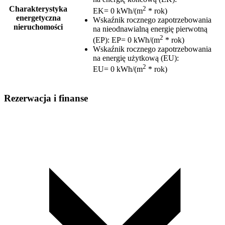
2
Charakterystyka
EK= 0 kWh/(m
* rok)
energetyczna
Wskaźnik rocznego zapotrzebowania
nieruchomości
na nieodnawialną energię pierwotną
2
(EP)
:
EP= 0 kWh/(m
* rok)
Wskaźnik rocznego zapotrzebowania
na energię użytkową (EU)
:
2
EU= 0 kWh/(m
* rok)
Rezerwacja i finanse