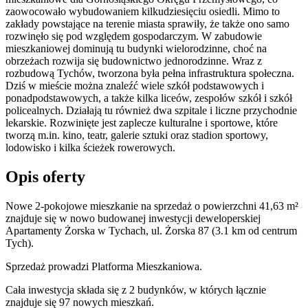
zaowocowało wybudowaniem kilkudziesięciu osiedli. Mimo to
zakłady powstające na terenie miasta sprawiły, że także ono samo
rozwinęło się pod względem gospodarczym. W zabudowie
mieszkaniowej dominują tu budynki wielorodzinne, choć na
obrzeżach rozwija się budownictwo jednorodzinne. Wraz z
rozbudową Tychów, tworzona była pełna infrastruktura społeczna.
Dziś w mieście można znaleźć wiele szkół podstawowych i
ponadpodstawowych, a także kilka liceów, zespołów szkół i szkół
policealnych. Działają tu również dwa szpitale i liczne przychodnie
lekarskie. Rozwinięte jest zaplecze kulturalne i sportowe, które
tworzą m.in. kino, teatr, galerie sztuki oraz stadion sportowy,
lodowisko i kilka ścieżek rowerowych.
Opis oferty
Nowe 2-pokojowe mieszkanie na sprzedaż o powierzchni 41,63 m²
znajduje się w nowo
budowanej
inwestycji deweloperskiej
Apartamenty Żorska
w Tychach
,
ul. Żorska
87
(3.1 km od centrum
Tych).
Sprzedaż
prowadzi
Platforma Mieszkaniowa.
Cała inwestycja składa się z
2
budynków
,
w których
łącznie
znajduje się 97 nowych mieszkań.