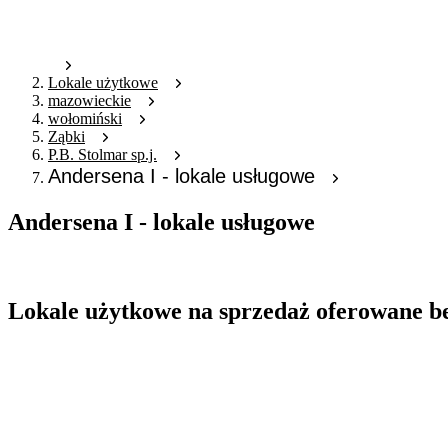
Lokale użytkowe
mazowieckie
wołomiński
Ząbki
P.B. Stolmar sp.j.
Andersena I - lokale usługowe
Andersena I - lokale usługowe
Oferta archiwalna
Lokale użytkowe na sprzedaż oferowane b