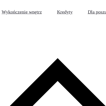
Wykończenie wnętrz
Kredyty
Dla posz