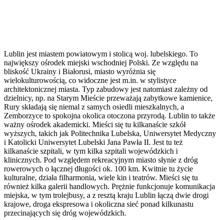
Lublin jest miastem powiatowym i stolicą woj. lubelskiego. To
największy ośrodek miejski wschodniej Polski. Ze względu na
bliskość Ukrainy i Białorusi, miasto wyróżnia się
wielokulturowością, co widoczne jest m.in. w stylistyce
architektonicznej miasta. Typ zabudowy jest natomiast zależny od
dzielnicy, np. na Starym Mieście przeważają zabytkowe kamienice,
Rury składają się niemal z samych osiedli mieszkalnych, a
Zemborzyce to spokojna okolica otoczona przyrodą. Lublin to także
ważny ośrodek akademicki. Mieści się tu kilkanaście szkół
wyższych, takich jak Politechnika Lubelska, Uniwersytet Medyczny
i Katolicki Uniwersytet Lubelski Jana Pawła II. Jest tu też
kilkanaście szpitali, w tym kilka szpitali wojewódzkich i
klinicznych. Pod względem rekreacyjnym miasto słynie z dróg
rowerowych o łącznej długości ok. 100 km. Kwitnie tu życie
kulturalne, działa filharmonia, wiele kin i teatrów. Mieści się tu
również kilka galerii handlowych. Prężnie funkcjonuje komunikacja
miejska, w tym trolejbusy, a z resztą kraju Lublin łączą dwie drogi
krajowe, droga ekspresowa i okoliczna sieć ponad kilkunastu
przecinających się dróg wojewódzkich.