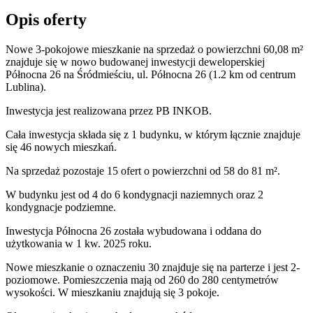
Opis oferty
Nowe 3-pokojowe mieszkanie na sprzedaż o powierzchni 60,08 m²
znajduje się w nowo
budowanej
inwestycji deweloperskiej
Północna 26
na Śródmieściu
,
ul. Północna
26
(1.2 km od centrum
Lublina).
Inwestycja
jest realizowana
przez
PB INKOB.
Cała inwestycja składa się z
1
budynku
,
w którym
łącznie znajduje
się 46 nowych mieszkań.
Na sprzedaż pozostaje 15 ofert o powierzchni od 58 do 81 m².
W budynku jest od 4 do 6 kondygnacji naziemnych
oraz 2
kondygnacje podziemne.
Inwestycja Północna 26 została wybudowana i oddana do
użytkowania w 1 kw. 2025 roku
.
Nowe mieszkanie
o oznaczeniu
30
znajduje się na parterze
i jest
2
-
poziomow
e
. Pomieszczenia mają
od 260 do 280
centymetrów
wysokości. W
mieszkaniu
znajdują
się
3
pokoje
.