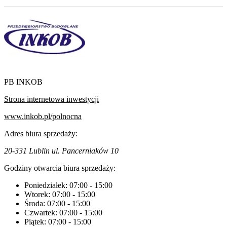
PB INKOB
Strona internetowa inwestycji
www.inkob.pl/polnocna
Adres biura sprzedaży:
20-331 Lublin ul. Pancerniaków 10
Godziny otwarcia biura sprzedaży:
Poniedziałek:
07:00
-
15:00
Wtorek:
07:00
-
15:00
Środa:
07:00
-
15:00
Czwartek:
07:00
-
15:00
Piątek:
07:00
-
15:00