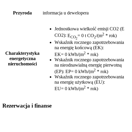
Przyroda
informacja u dewelopera
Jednostkowa wielkość emisji CO2 (E
2
CO2)
:
E
= 0 t CO
/(m
* rok)
CO
2
2
Wskaźnik rocznego zapotrzebowania
na energię końcową (EK)
:
2
Charakterystyka
EK= 0 kWh/(m
* rok)
energetyczna
Wskaźnik rocznego zapotrzebowania
nieruchomości
na nieodnawialną energię pierwotną
2
(EP)
:
EP= 0 kWh/(m
* rok)
Wskaźnik rocznego zapotrzebowania
na energię użytkową (EU)
:
2
EU= 0 kWh/(m
* rok)
Rezerwacja i finanse