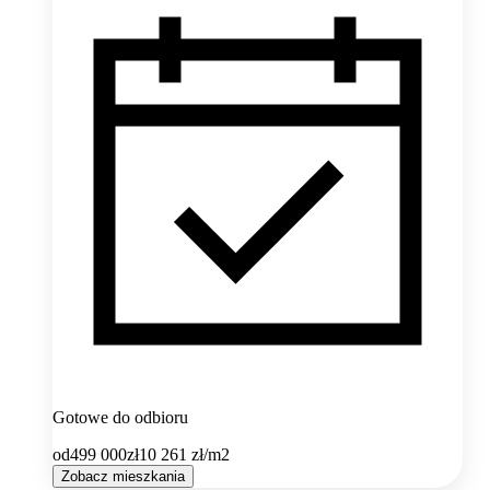
Gotowe do odbioru
od
499 000
zł
10 261
zł/m2
Zobacz mieszkania