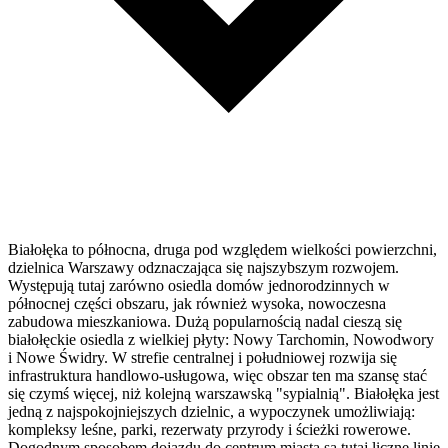
Białołęka to północna, druga pod względem wielkości powierzchni,
dzielnica Warszawy odznaczająca się najszybszym rozwojem.
Występują tutaj zarówno osiedla domów jednorodzinnych w
północnej części obszaru, jak również wysoka, nowoczesna
zabudowa mieszkaniowa. Dużą popularnością nadal cieszą się
białołęckie osiedla z wielkiej płyty: Nowy Tarchomin, Nowodwory
i Nowe Świdry. W strefie centralnej i południowej rozwija się
infrastruktura handlowo-usługowa, więc obszar ten ma szansę stać
się czymś więcej, niż kolejną warszawską "sypialnią". Białołęka jest
jedną z najspokojniejszych dzielnic, a wypoczynek umożliwiają:
kompleksy leśne, parki, rezerwaty przyrody i ścieżki rowerowe.
Dogodnym sposobem dojazdu do centrum miasta są tutaj liczne linie