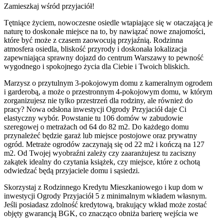
Zamieszkaj wśród przyjaciół!
Tętniące życiem, nowoczesne osiedle wtapiające się w otaczającą je
naturę to doskonałe miejsce na to, by nawiązać nowe znajomości,
które być może z czasem zaowocują przyjaźnią. Rodzinna
atmosfera osiedla, bliskość przyrody i doskonała lokalizacja
zapewniająca sprawny dojazd do centrum Warszawy to pewność
wygodnego i spokojnego życia dla Ciebie i Twoich bliskich.
Marzysz o przytulnym 3-pokojowym domu z kameralnym ogrodem
i garderobą, a może o przestronnym 4-pokojowym domu, w którym
zorganizujesz nie tylko przestrzeń dla rodziny, ale również do
pracy? Nowa odsłona inwestycji Ogrody Przyjaciół daje Ci
elastyczny wybór. Powstanie tu 106 domów w zabudowie
szeregowej o metrażach od 64 do 82 m2. Do każdego domu
przynależeć będzie garaż lub miejsce postojowe oraz prywatny
ogród. Metraże ogrodów zaczynają się od 22 m2 i kończą na 127
m2. Od Twojej wyobraźni zależy czy zaaranżujesz tu zaciszny
zakątek idealny do czytania książek, czy miejsce, które z ochotą
odwiedzać będą przyjaciele domu i sąsiedzi.
Skorzystaj z Rodzinnego Kredytu Mieszkaniowego i kup dom w
inwestycji Ogrody Przyjaciół 5 z minimalnym wkładem własnym.
Jeśli posiadasz zdolność kredytową, brakujący wkład może zostać
objęty gwarancją BGK, co znacząco obniża barierę wejścia we