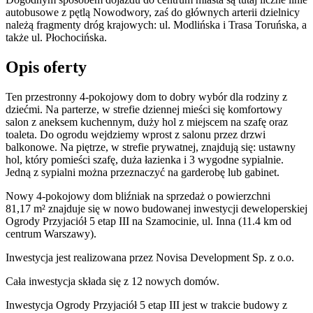
autobusowe z pętlą Nowodwory, zaś do głównych arterii dzielnicy
należą fragmenty dróg krajowych: ul. Modlińska i Trasa Toruńska, a
także ul. Płochocińska.
Opis oferty
Ten przestronny 4-pokojowy dom to dobry wybór dla rodziny z
dziećmi. Na parterze, w strefie dziennej mieści się komfortowy
salon z aneksem kuchennym, duży hol z miejscem na szafę oraz
toaleta. Do ogrodu wejdziemy wprost z salonu przez drzwi
balkonowe. Na piętrze, w strefie prywatnej, znajdują się: ustawny
hol, który pomieści szafę, duża łazienka i 3 wygodne sypialnie.
Jedną z sypialni można przeznaczyć na garderobę lub gabinet.
Nowy 4-pokojowy dom bliźniak na sprzedaż o powierzchni
81,17 m²
znajduje się w nowo
budowanej
inwestycji deweloperskiej
Ogrody Przyjaciół 5 etap III
na Szamocinie
,
ul. Inna
(11.4 km od
centrum Warszawy).
Inwestycja
jest realizowana
przez
Novisa Development Sp. z o.o.
Cała inwestycja składa się z
12
nowych domów.
Inwestycja Ogrody Przyjaciół 5 etap III jest w trakcie budowy z