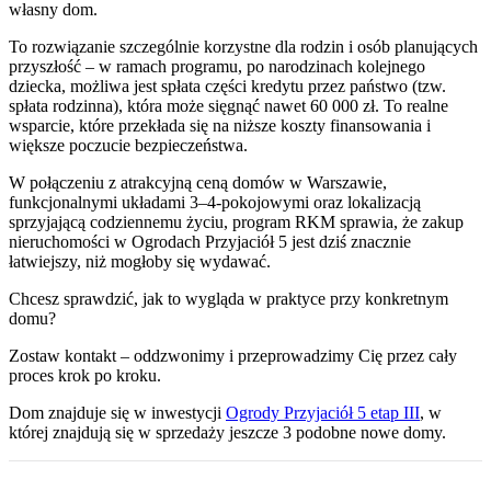
własny dom.
To rozwiązanie szczególnie korzystne dla rodzin i osób planujących
przyszłość – w ramach programu, po narodzinach kolejnego
dziecka, możliwa jest spłata części kredytu przez państwo (tzw.
spłata rodzinna), która może sięgnąć nawet 60 000 zł. To realne
wsparcie, które przekłada się na niższe koszty finansowania i
większe poczucie bezpieczeństwa.
W połączeniu z atrakcyjną ceną domów w Warszawie,
funkcjonalnymi układami 3–4-pokojowymi oraz lokalizacją
sprzyjającą codziennemu życiu, program RKM sprawia, że zakup
nieruchomości w Ogrodach Przyjaciół 5 jest dziś znacznie
łatwiejszy, niż mogłoby się wydawać.
Chcesz sprawdzić, jak to wygląda w praktyce przy konkretnym
domu?
Zostaw kontakt – oddzwonimy i przeprowadzimy Cię przez cały
proces krok po kroku.
Dom
znajduje się w inwestycji
Ogrody Przyjaciół 5 etap III
, w
której
znajdują
się w sprzedaży jeszcze
3
podobne nowe domy
.