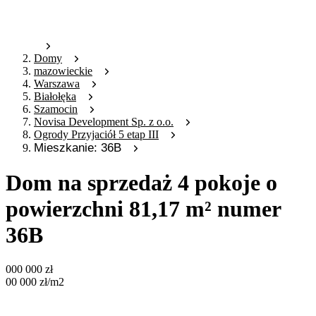
Domy
mazowieckie
Warszawa
Białołęka
Szamocin
Novisa Development Sp. z o.o.
Ogrody Przyjaciół 5 etap III
Mieszkanie: 36B
Dom na sprzedaż 4 pokoje o
powierzchni 81,17 m² numer
36B
000 000
zł
00 000
zł
/m2