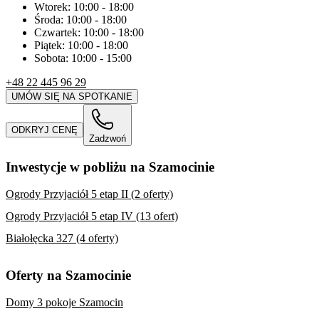
Wtorek:
10:00
-
18:00
Środa:
10:00
-
18:00
Czwartek:
10:00
-
18:00
Piątek:
10:00
-
18:00
Sobota:
10:00
-
15:00
+48 22 445 96 29
UMÓW SIĘ NA SPOTKANIE
ODKRYJ CENĘ
Zadzwoń
Inwestycje w pobliżu na Szamocinie
Ogrody Przyjaciół 5 etap II (2 oferty)
Ogrody Przyjaciół 5 etap IV (13 ofert)
Białołęcka 327 (4 oferty)
Oferty na Szamocinie
Domy 3 pokoje Szamocin