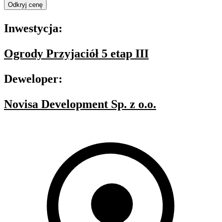
Odkryj cenę
Inwestycja:
Ogrody Przyjaciół 5 etap III
Deweloper:
Novisa Development Sp. z o.o.