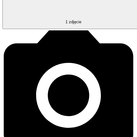
1
zdjęcie