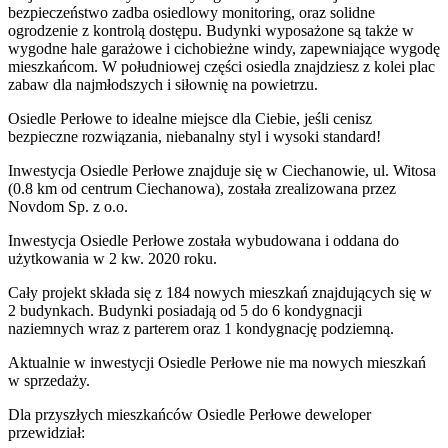
bezpieczeństwo zadba osiedlowy monitoring, oraz solidne
ogrodzenie z kontrolą dostępu. Budynki wyposażone są także w
wygodne hale garażowe i cichobieżne windy, zapewniające wygodę
mieszkańcom. W południowej części osiedla znajdziesz z kolei plac
zabaw dla najmłodszych i siłownię na powietrzu.
Osiedle Perłowe to idealne miejsce dla Ciebie, jeśli cenisz
bezpieczne rozwiązania, niebanalny styl i wysoki standard!
Inwestycja Osiedle Perłowe znajduje się w Ciechanowie, ul. Witosa
(0.8 km od centrum Ciechanowa), została zrealizowana przez
Novdom Sp. z o.o.
Inwestycja Osiedle Perłowe została wybudowana i oddana do
użytkowania w 2 kw. 2020 roku.
Cały projekt składa się z 184 nowych mieszkań znajdujących się w
2 budynkach. Budynki posiadają od 5 do 6 kondygnacji
naziemnych wraz z parterem oraz 1 kondygnację podziemną.
Aktualnie w inwestycji
Osiedle Perłowe
nie ma nowych mieszkań
w sprzedaży.
Dla przyszłych mieszkańców Osiedle Perłowe deweloper
przewidział: