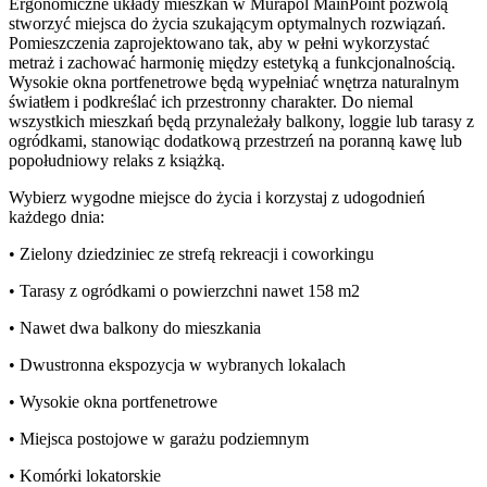
Ergonomiczne układy mieszkań w Murapol MainPoint pozwolą
stworzyć miejsca do życia szukającym optymalnych rozwiązań.
Pomieszczenia zaprojektowano tak, aby w pełni wykorzystać
metraż i zachować harmonię między estetyką a funkcjonalnością.
Wysokie okna portfenetrowe będą wypełniać wnętrza naturalnym
światłem i podkreślać ich przestronny charakter. Do niemal
wszystkich mieszkań będą przynależały balkony, loggie lub tarasy z
ogródkami, stanowiąc dodatkową przestrzeń na poranną kawę lub
popołudniowy relaks z książką.
Wybierz wygodne miejsce do życia i korzystaj z udogodnień
każdego dnia:
• Zielony dziedziniec ze strefą rekreacji i coworkingu
• Tarasy z ogródkami o powierzchni nawet 158 m2
• Nawet dwa balkony do mieszkania
• Dwustronna ekspozycja w wybranych lokalach
• Wysokie okna portfenetrowe
• Miejsca postojowe w garażu podziemnym
• Komórki lokatorskie