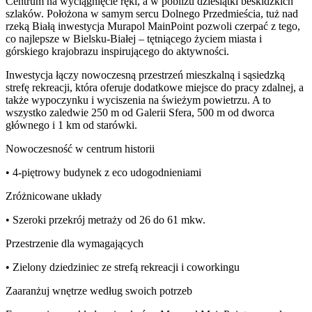
Centrum na wyciągnięcie ręki, a w pobliżu dziesiątki beskidzkich
szlaków. Położona w samym sercu Dolnego Przedmieścia, tuż nad
rzeką Białą inwestycja Murapol MainPoint pozwoli czerpać z tego,
co najlepsze w Bielsku-Białej – tętniącego życiem miasta i
górskiego krajobrazu inspirującego do aktywności.
Inwestycja łączy nowoczesną przestrzeń mieszkalną i sąsiedzką
strefę rekreacji, która oferuje dodatkowe miejsce do pracy zdalnej, a
także wypoczynku i wyciszenia na świeżym powietrzu. A to
wszystko zaledwie 250 m od Galerii Sfera, 500 m od dworca
głównego i 1 km od starówki.
Nowoczesność w centrum historii
• 4-piętrowy budynek z eco udogodnieniami
Zróżnicowane układy
• Szeroki przekrój metraży od 26 do 61 mkw.
Przestrzenie dla wymagających
• Zielony dziedziniec ze strefą rekreacji i coworkingu
Zaaranżuj wnętrze według swoich potrzeb