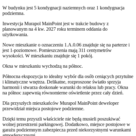
W budynku jest 5 kondygnacji naziemnych
oraz 1 kondygnacja
podziemna.
Inwestycja Murapol MainPoint jest w trakcie budowy z
planowanym na 4 kw. 2027 roku terminem oddania do
użytkowania
.
Nowe mieszkanie
o oznaczeniu
1.A.0.06
znajduje się na parterze
i
jest
1
-poziomow
e
. Pomieszczenia mają
311
centymetrów
wysokości. W
mieszkaniu
znajduje
się
1
pokój
.
Okna w mieszkaniu wychodzą na północ.
Północna ekspozycja to idealny wybór dla osób ceniących przytulne
i klimatyczne wnętrza. Delikatne, rozproszone światło sprzyja
harmonii i stwarza doskonałe warunki do relaksu lub pracy. Okna
na północ zapewnią równomierne oświetlenie przez cały dzień.
Dla przyszłych mieszkańców
Murapol MainPoint
deweloper
przewidział
miejsca postojowe podziemne
.
Dzięki temu przyszli właściciele nie będą musieli poszukiwać
wolnej przestrzeni parkingowej.
Dodatkowo, miejsce postojowe w
garażu podziemnym zabezpiecza przed niekorzystnymi warunkami
atmosferycznymi.