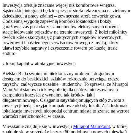
Inwestycja oferuje znacznie więcej niż komfortowe wnętrza.
Sąsiedzkiej integracji będzie sprzyjać strefa rekreacyjna na zielonym
dziedzińcu, a pracy zdalnej – zewnętrzna strefa coworkingowa.
Codzienną wygodę zapewnią komórki lokatorskie i boksy
garażowe, zaś posiadacze samochodów elektrycznych docenią
stację ładowania pojazdów na terenie inwestycji. Z kolei miłośnicy
dwóch kółek skorzystają z praktycznych stojaków rowerowych,
rowerowni i naściennego serwisu rowerowego z myjką, który
ułatwi szybkie naprawy i czyszczenie roweru po każdej trasie
enduro.
Ulokuj kapitał w atrakcyjnej inwestycji
Bielsko-Biała swoim architektoniczny urokiem i dogodnym
dostępem do beskidzkich szlaków rokrocznie przyciąga rzesze
turystów, zaś wyższe uczelnie - studentów. To sprawia, że Murapol
MainPoint stanowi ciekawą ofertę dla osób zainteresowanych
czerpaniem korzyści z wynajmu tak krótko-, jak i
długoterminowego. Osiąganiu satysfakcjonujących stóp zwrotu z
inwestycji będą sprzyjać kompaktowe układy lokali. Zaś doskonała
lokalizacja inwestycji nieopodal centrum miasta to szansa na wzrost
wartości nieruchomości w czasie.
Mieszkanie
znajduje się w inwestycji
Murapol MainPoint
, w której
znajduje
się w sprzedaży jeszcze
60
podobnych nowych mieszkań
.