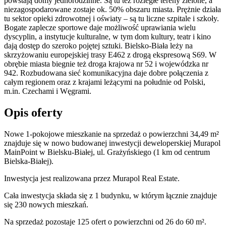
powstają domy jednorodzinne. Są tu też rozległe tereny zielone, a
niezagospodarowane zostaje ok. 50% obszaru miasta. Prężnie działa
tu sektor opieki zdrowotnej i oświaty – są tu liczne szpitale i szkoły.
Bogate zaplecze sportowe daje możliwość uprawiania wielu
dyscyplin, a instytucje kulturalne, w tym dom kultury, teatr i kino
dają dostęp do szeroko pojętej sztuki. Bielsko-Biała leży na
skrzyżowaniu europejskiej trasy E462 z drogą ekspresową S69. W
obrębie miasta biegnie też droga krajowa nr 52 i wojewódzka nr
942. Rozbudowana sieć komunikacyjna daje dobre połączenia z
całym regionem oraz z krajami leżącymi na południe od Polski,
m.in. Czechami i Węgrami.
Opis oferty
Nowe 1-pokojowe mieszkanie na sprzedaż o powierzchni 34,49 m²
znajduje się w nowo
budowanej
inwestycji deweloperskiej
Murapol
MainPoint
w Bielsku-Białej
,
ul. Grażyńskiego
(1 km od centrum
Bielska-Białej).
Inwestycja
jest realizowana
przez
Murapol Real Estate.
Cała inwestycja składa się z
1
budynku
,
w którym
łącznie znajduje
się 230 nowych mieszkań.
Na sprzedaż pozostaje 125 ofert o powierzchni od 26 do 60 m².