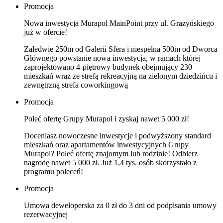
Promocja
Nowa inwestycja Murapol MainPoint przy ul. Grażyńskiego
już w ofercie!
Zaledwie 250m od Galerii Sfera i niespełna 500m od Dworca
Głównego powstanie nowa inwestycja, w ramach której
zaprojektowano 4-piętrowy budynek obejmujący 230
mieszkań wraz ze strefą rekreacyjną na zielonym dziedzińcu i
zewnętrzną strefa coworkingową
Promocja
Poleć ofertę Grupy Murapol i zyskaj nawet 5 000 zł!
Doceniasz nowoczesne inwestycje i podwyższony standard
mieszkań oraz apartamentów inwestycyjnych Grupy
Murapol? Poleć ofertę znajomym lub rodzinie! Odbierz
nagrodę nawet 5 000 zł. Już 1,4 tys. osób skorzystało z
programu poleceń!
Promocja
Umowa deweloperska za 0 zł do 3 dni od podpisania umowy
rezerwacyjnej