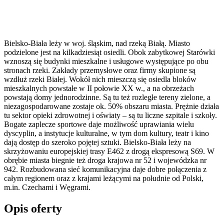
Bielsko-Biała leży w woj. śląskim, nad rzeką Białą. Miasto
podzielone jest na kilkadziesiąt osiedli. Obok zabytkowej Starówki
wznoszą się budynki mieszkalne i usługowe występujące po obu
stronach rzeki. Zakłady przemysłowe oraz firmy skupione są
wzdłuż rzeki Białej. Wokół nich mieszczą się osiedla bloków
mieszkalnych powstałe w II połowie XX w., a na obrzeżach
powstają domy jednorodzinne. Są tu też rozległe tereny zielone, a
niezagospodarowane zostaje ok. 50% obszaru miasta. Prężnie działa
tu sektor opieki zdrowotnej i oświaty – są tu liczne szpitale i szkoły.
Bogate zaplecze sportowe daje możliwość uprawiania wielu
dyscyplin, a instytucje kulturalne, w tym dom kultury, teatr i kino
dają dostęp do szeroko pojętej sztuki. Bielsko-Biała leży na
skrzyżowaniu europejskiej trasy E462 z drogą ekspresową S69. W
obrębie miasta biegnie też droga krajowa nr 52 i wojewódzka nr
942. Rozbudowana sieć komunikacyjna daje dobre połączenia z
całym regionem oraz z krajami leżącymi na południe od Polski,
m.in. Czechami i Węgrami.
Opis oferty