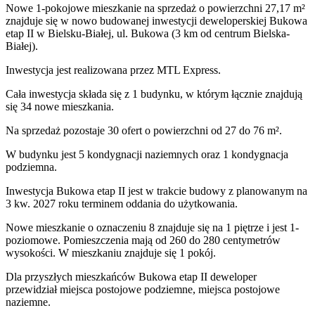
Nowe 1-pokojowe mieszkanie na sprzedaż o powierzchni 27,17 m²
znajduje się w nowo
budowanej
inwestycji deweloperskiej
Bukowa
etap II
w Bielsku-Białej
,
ul. Bukowa
(3 km od centrum Bielska-
Białej).
Inwestycja
jest realizowana
przez
MTL Express.
Cała inwestycja składa się z
1
budynku
,
w którym
łącznie znajdują
się 34 nowe mieszkania.
Na sprzedaż pozostaje 30 ofert o powierzchni od 27 do 76 m².
W budynku jest 5 kondygnacji naziemnych
oraz 1 kondygnacja
podziemna.
Inwestycja Bukowa etap II jest w trakcie budowy z planowanym na
3 kw. 2027 roku terminem oddania do użytkowania
.
Nowe mieszkanie
o oznaczeniu
8
znajduje się na 1 piętrze
i jest
1
-
poziomow
e
. Pomieszczenia mają
od 260 do 280
centymetrów
wysokości. W
mieszkaniu
znajduje
się
1
pokój
.
Dla przyszłych mieszkańców
Bukowa etap II
deweloper
przewidział
miejsca postojowe podziemne, miejsca postojowe
naziemne
.